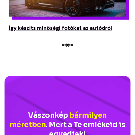
Így készíts minőségi fotókat az autódról
Vászonkép
bármilyen
méretben
. Mert a Te emlékeid is
egyediek!