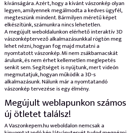
kívánságára. Azért, hogy a kívánt vászonkép olyan
legyen, amilyennek megálmodta a kedves ügyfél,
megteszünk mindent. Bármilyen méretű képet
elkészítünk, számunkra nincs lehetetlen.
A megújult weboldalunkon elérhető interaktív 3D
vászonképtervező alkalmazásunkkal rögtön meg
lehet nézni, hogyan fog majd mutatni a
nyomtatott vászonkép. Mi nem zsákbamacskát
árulunk, és nem érhet kellemetlen meglepetés
senkit sem. Segítséget is nyújtunk, mert videón
megmutatjuk, hogyan működik a 3D-s
alkalmazásunk. Nálunk már a nyomtatandó
vászonkép tervezése is egy élmény.
Megújult weblapunkon számos
új ötletet találsz!
A Vaszonkepem.hu weboldalon nemcsak a
kinyomtatandó kép látványtervét tudod megnézni,