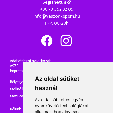
Segíthetünk?
+36 70 552 32 09
info@vaszonkepem.hu
H-P: 08-20h
Adatvédelmi nyilatkozat
ÁSZF
Impresszum
Az oldal sütiket
Bélyegzőkészítés
használ
Molinó készítés
Matrica készítés
Az oldal sütiket és egyéb
nyomkövető technológiákat
Rólunk
alkalmaz, hogy javítsa a