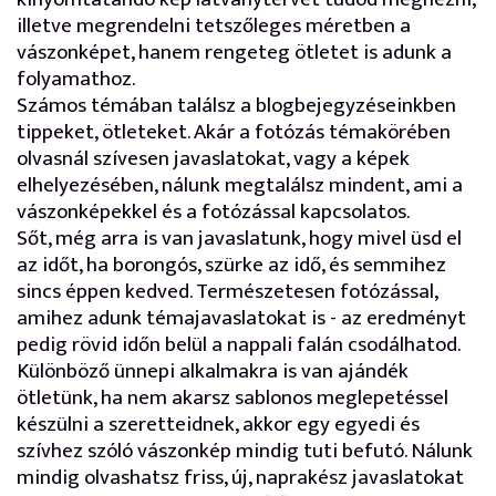
illetve megrendelni tetszőleges méretben a
vászonképet, hanem rengeteg ötletet is adunk a
folyamathoz.
Számos témában találsz a blogbejegyzéseinkben
tippeket, ötleteket. Akár a fotózás témakörében
olvasnál szívesen javaslatokat, vagy a képek
elhelyezésében, nálunk megtalálsz mindent, ami a
vászonképekkel és a fotózással kapcsolatos.
Sőt, még arra is van javaslatunk, hogy mivel üsd el
az időt, ha borongós, szürke az idő, és semmihez
sincs éppen kedved. Természetesen fotózással,
amihez adunk témajavaslatokat is - az eredményt
pedig rövid időn belül a nappali falán csodálhatod.
Különböző ünnepi alkalmakra is van ajándék
ötletünk, ha nem akarsz sablonos meglepetéssel
készülni a szeretteidnek, akkor egy egyedi és
szívhez szóló vászonkép mindig tuti befutó. Nálunk
mindig olvashatsz friss, új, naprakész javaslatokat