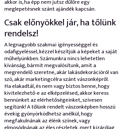
akkor is, ha épp nem jutsz dűlőre egy
meglepetésnek szánt ajándék kapcsán.
Csak előnyökkel jár, ha tőlünk
rendelsz!
A legnagyobb szakmai igényességgel és
odafigyeléssel, kézzel készítjük a képeket a saját
műhelyünkben. Számunkra nincs lehetetlen
kívánság, bármit megvalósítunk, amit a
megrendelő szeretne, akár lakásdekorációról van
szó, akár marketingcélra szánt vászonképről.
Ha elakadtál, és nem vagy biztos benne, hogy
kivitelezhető-e az elképzelésed, akkor keress
bennünket az elérhetőségeinket, szívesen
segítünk! A tőlünk rendelt vászonképben hosszú
évekig gyönyörködhetsz anélkül, hogy
megfakulnának az élénk színek, vagy
elmosódnának az éles részletek, mert kizárólag