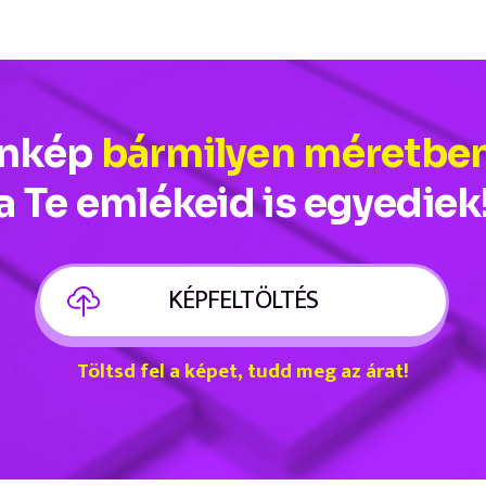
onkép
bármilyen méretbe
a Te emlékeid is egyediek
KÉPFELTÖLTÉS
Töltsd fel a képet, tudd meg az árat!