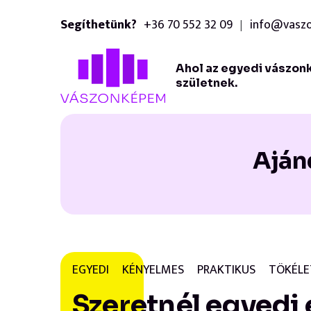
Segíthetünk?
+36 70 552 32 09
info@vasz
|
Ahol az egyedi vászon
születnek.
Aján
EGYEDI
KÉNYELMES
PRAKTIKUS
TÖKÉLE
Szeretnél egyedi