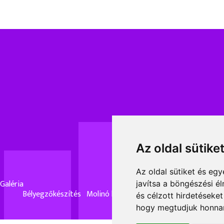
Az oldal sütike
Az oldal sütiket és e
Galéria
javítsa a böngészési é
Bélyegzőkészítés
Molinó készítés
Matrica készítés
és célzott hirdetéseket
hogy megtudjuk honnan