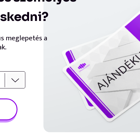
eskedni?
us meglepetés a
ak.