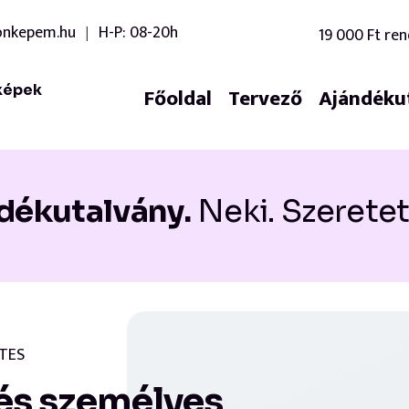
onkepem.hu
H-P: 08-20h
19 000 Ft ren
|
képek
Főoldal
Tervező
Ajándéku
dékutalvány.
Neki. Szeretet
TES
 és személyes