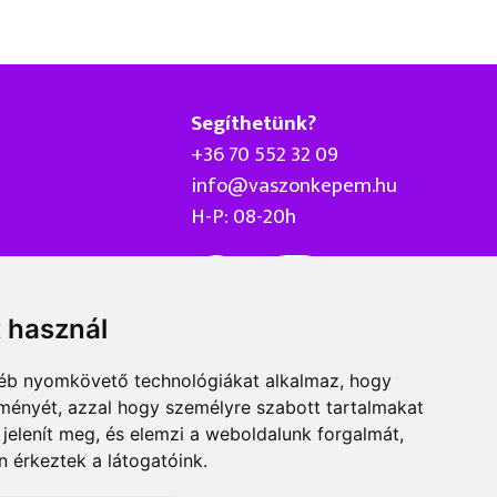
Segíthetünk?
+36 70 552 32 09
info@vaszonkepem.hu
H-P: 08-20h
t használ
gyéb nyomkövető technológiákat alkalmaz, hogy
lményét, azzal hogy személyre szabott tartalmakat
Adatvédelmi nyilatkozat
ÁSZF
Impresszum
 jelenít meg, és elemzi a weboldalunk forgalmát,
 érkeztek a látogatóink.