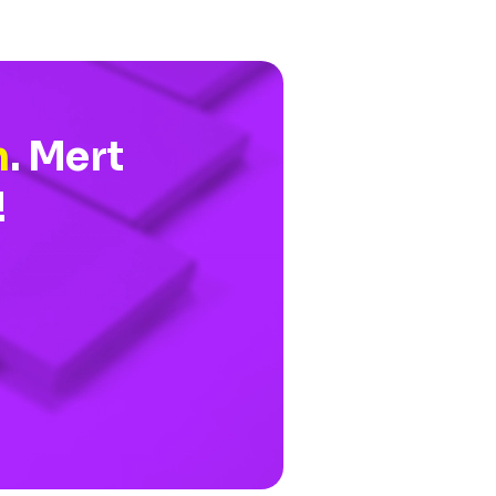
n
. Mert
!