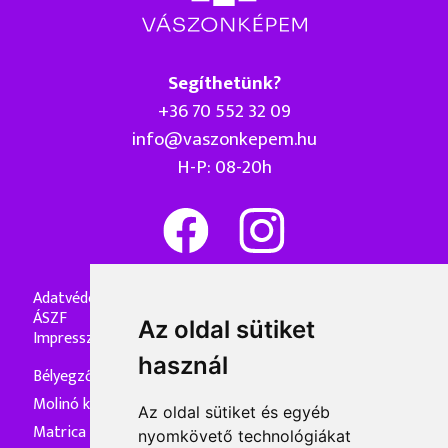
Segíthetünk?
+36 70 552 32 09
info@vaszonkepem.hu
H-P: 08-20h
Adatvédelmi nyilatkozat
ÁSZF
Az oldal sütiket
Impresszum
használ
Bélyegzőkészítés
Molinó készítés
Az oldal sütiket és egyéb
Matrica készítés
nyomkövető technológiákat