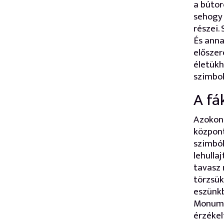
a búto
sehogy 
részei.
És anna
előszer
életükh
szimbol
A fá
Azokon
központ
szimból
lehulla
tavasz 
törzsük
eszünk
Monume
érzékel