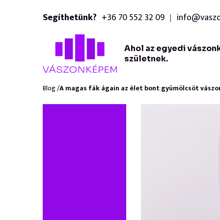
Segíthetünk?
+36 70 552 32 09
info@vasz
|
Ahol az egyedi vászon
születnek.
Blog /
A magas fák ágain az élet bont gyümölcsöt vász