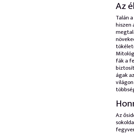
Az é
Talán a
hiszen 
megtalá
növeked
tökélet
Mitológ
fák a f
biztosí
ágak az
világon
többsé
Honn
Az ősid
sokolda
fegyver