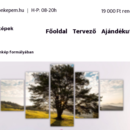
onkepem.hu
H-P: 08-20h
19 000 Ft ren
|
képek
Főoldal
Tervező
Ajándéku
onkép formályában