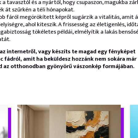
 a tavasztól és a nyártól, hogy csupaszon, magukba zá
ék át szűrkén a téli hónapokat.
bb fáról megörökített képről sugárzik a vitalitás, amit 
elyiségre, ahol kiteszik. A frissesség az életigenlés, időt
gabiztosság tökéletes példái, elmélyítik a lakás bensős
tát.
az internetről, vagy készíts te magad egy fényképet
c fádról, amit ha beküldesz hozzánk nem sokára már k
d az otthonodban gyönyörű vászonkép formájában.