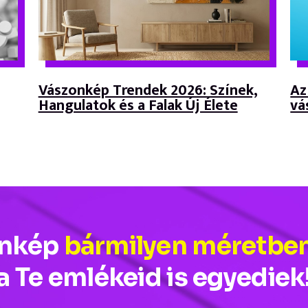
Vászonkép Trendek 2026: Színek,
Az
Hangulatok és a Falak Új Élete
vá
onkép
bármilyen méretbe
a Te emlékeid is egyediek