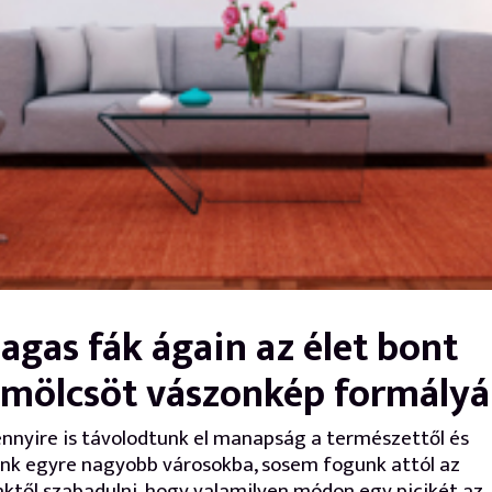
agas fák ágain az élet bont
mölcsöt vászonkép formály
nyire is távolodtunk el manapság a természettől és
nk egyre nagyobb városokba, sosem fogunk attól az
ktől szabadulni, hogy valamilyen módon egy picikét az