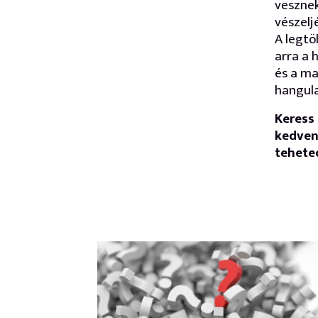
vesznek
vészelj
A legtö
arra a h
és a ma
hangula
Keress 
kedven
tehete