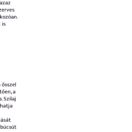
 azaz
zerves
tkozóan.
 is
 ősszel
tően, a
 Szilaj
thatja
dását
 búcsút