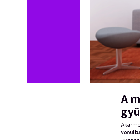
A m
gyü
Akármen
vonultu
igényün