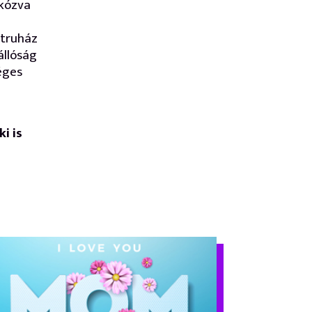
rkózva
átruház
állóság
éges
i is