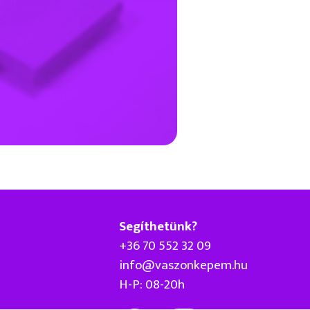
Segíthetünk?
+36 70 552 32 09
info@vaszonkepem.hu
H-P: 08-20h