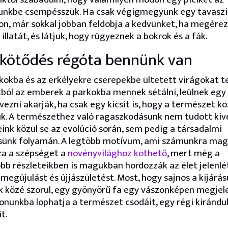
rünkbe csempésszük. Ha csak végigmegyünk egy tavasz
on, már sokkal jobban feldobja a kedvünket, ha megére
 illatát, és látjuk, hogy rügyeznek a bokrok és a fák.
 kötődés régóta bennünk van
kokba és az erkélyekre cserepekbe ültetett virágokat t
ból az emberek a parkokba mennek sétálni, leülnek egy 
vezni akarják, ha csak egy kicsit is, hogy a természet kö
k. A természethez való ragaszkodásunk nem tudott kiv
ink közül se az evolúció során, sem pedig a társadalmi
ésünk folyamán. A legtöbb motívum, ami számunkra ma
za a szépséget a
növényvilághoz köthető
, mert még a
bb részleteikben is magukban hordozzák az élet jelenlét
 megújulást és újjászületést. Most, hogy sajnos a kijárá
k közé szorul, egy gyönyörű fa egy vászonképen megjel
onunkba lophatja a természet csodáit, egy régi kirándu
t.