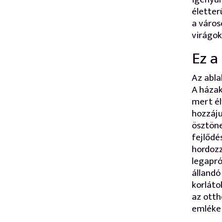
élette
a város
virágok
Ez a
Az abla
A házak
mert él
hozzáju
ösztöne
fejlőd
hordoz
legapró
állandó
korláto
az otth
emlékei