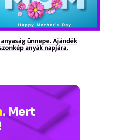
 anyaság ünnepe. Ajándék
szonkép anyák napjára.
n
. Mert
!