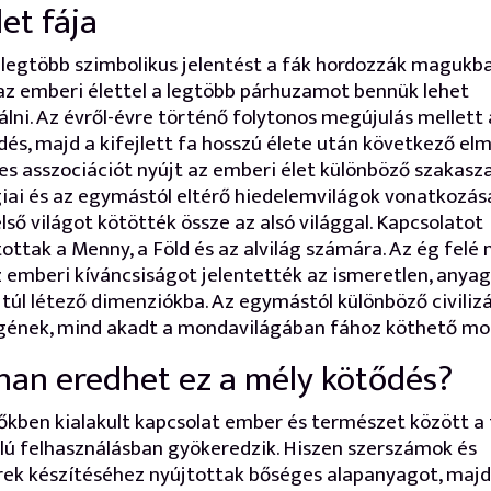
let fája
 legtöbb szimbolikus jelentést a fák hordozzák magukba
az emberi élettel a legtöbb párhuzamot bennük lehet
lni. Az évről-évre történő folytonos megújulás mellett 
és, majd a kifejlett fa hosszú élete után következő elm
es asszociációt nyújt az emberi élet különböző szakasza
iai és az egymástól eltérő hiedelemvilágok vonatkozás
első világot kötötték össze az alsó világgal. Kapcsolatot
tottak a Menny, a Föld és az alvilág számára. Az ég felé 
 emberi kíváncsiságot jelentették az ismeretlen, anyag
 túl létező dimenziókba. Az egymástól különböző civiliz
gének, mind akadt a mondavilágában fához köthető mo
an eredhet ez a mély kötődés?
őkben kialakult kapcsolat ember és természet között a 
lú felhasználásban gyökeredzik. Hiszen szerszámok és
ek készítéséhez nyújtottak bőséges alapanyagot, maj