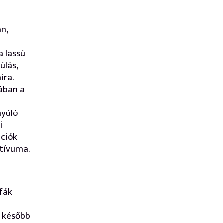
n,
a lassú
úlás,
ira.
ában a
nyúló
i
ációk
tívuma.
fák
d később