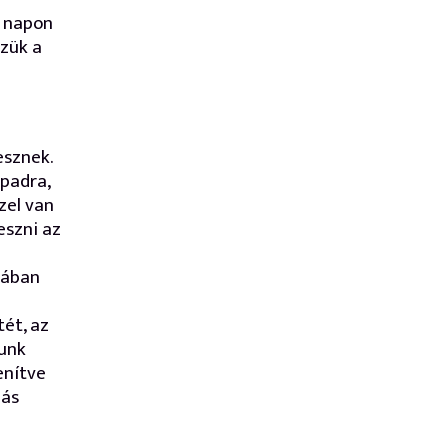
i napon
zzük a
esznek.
padra,
zel van
eszni az
gában
ét, az
sunk
enítve
lás