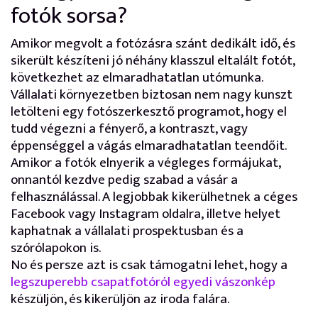
fotók sorsa?
Amikor megvolt a fotózásra szánt dedikált idő, és
sikerült készíteni jó néhány klasszul eltalált fotót,
következhet az elmaradhatatlan utómunka.
Vállalati környezetben biztosan nem nagy kunszt
letölteni egy fotószerkesztő programot, hogy el
tudd végezni a fényerő, a kontraszt, vagy
éppenséggel a vágás elmaradhatatlan teendőit.
Amikor a fotók elnyerik a végleges formájukat,
onnantól kezdve pedig szabad a vásár a
felhasználással. A legjobbak kikerülhetnek a céges
Facebook vagy Instagram oldalra, illetve helyet
kaphatnak a vállalati prospektusban és a
szórólapokon is.
No és persze azt is csak támogatni lehet, hogy a
legszuperebb csapatfotóról egyedi vászonkép
készüljön, és kikerüljön az iroda falára.