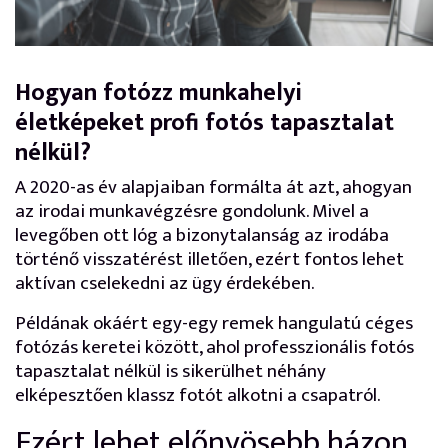
Hogyan fotózz munkahelyi
életképeket profi fotós tapasztalat
nélkül?
A 2020-as év alapjaiban formálta át azt, ahogyan
az irodai munkavégzésre gondolunk. Mivel a
levegőben ott lóg a bizonytalanság az irodába
történő visszatérést illetően, ezért fontos lehet
aktívan cselekedni az ügy érdekében.
Példának okáért egy-egy remek hangulatú céges
fotózás keretei között, ahol professzionális fotós
tapasztalat nélkül is sikerülhet néhány
elképesztően klassz fotót alkotni a csapatról.
Ezért lehet előnyösebb házon