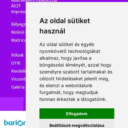
Adatvédelmi nyilatkozat
ÁSZF
Impresszum
Az oldal sütiket
Bélyegzőkészítés
használ
Molinó készítés
Matrica készítés
Az oldal sütiket és egyéb
nyomkövető technológiákat
Rólunk
alkalmaz, hogy javítsa a
GYIK
böngészési élményét, azzal hogy
Rendelés és kiszállítás
személyre szabott tartalmakat és
Viszonteladóknak
célzott hirdetéseket jelenít meg,
és elemzi a weboldalunk
Galéria
forgalmát, hogy megtudjuk
honnan érkeztek a látogatóink.
Elfogadom
Beállítások megváltoztatása