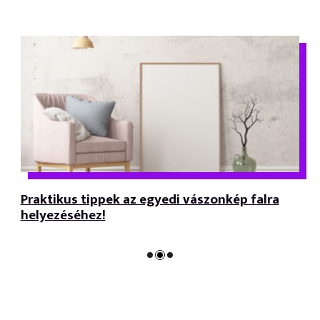
Praktikus tippek az egyedi vászonkép falra
helyezéséhez!