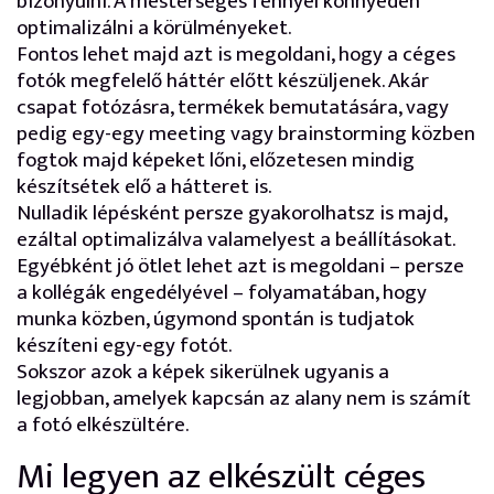
bizonyulni. A mesterséges fénnyel könnyedén
optimalizálni a körülményeket.
Fontos lehet majd azt is megoldani, hogy a céges
fotók megfelelő háttér előtt készüljenek. Akár
csapat fotózásra, termékek bemutatására, vagy
pedig egy-egy meeting vagy brainstorming közben
fogtok majd képeket lőni, előzetesen mindig
készítsétek elő a hátteret is.
Nulladik lépésként persze gyakorolhatsz is majd,
ezáltal optimalizálva valamelyest a beállításokat.
Egyébként jó ötlet lehet azt is megoldani – persze
a kollégák engedélyével – folyamatában, hogy
munka közben, úgymond spontán is tudjatok
készíteni egy-egy fotót.
Sokszor azok a képek sikerülnek ugyanis a
legjobban, amelyek kapcsán az alany nem is számít
a fotó elkészültére.
Mi legyen az elkészült céges