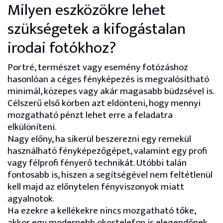
Milyen eszközökre lehet
szükségetek a kifogástalan
irodai fotókhoz?
Portré, természet vagy esemény fotózáshoz
hasonlóan a céges fényképezés is megvalósítható
minimál, közepes vagy akár magasabb büdzsével is.
Célszerű első körben azt eldönteni, hogy mennyi
mozgatható pénzt lehet erre a feladatra
elkülöníteni.
Nagy előny, ha sikerül beszerezni egy remekül
használható fényképezőgépet, valamint egy profi
vagy félprofi fényerő technikát. Utóbbi talán
fontosabb is, hiszen a segítségével nem feltétlenül
kell majd az előnytelen fényviszonyok miatt
agyalnotok.
Ha ezekre a kellékekre nincs mozgatható tőke,
akkor egy modernebb okostelefon is elegendőnek