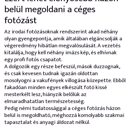
belül megoldani a céges
fotózást
Az irodai fotózásoknak rendszerint akad néhány
olyan gyengepontja, amik általában elgáncsolják a
végeredmény hibátlan megvalósulását. A vezetés
kitalálja, hogy kell néhány imázs kép, és elhívnak
egy profi fotós csapatot.
A dolgozók egy része befeszül, mások duzzognak,
és csak kevesen tudnak igazán oldottan
mosolyogni a vakufények villogása közepette. Ebből
fakadóan minden egyes elkészült fotó kissé
mesterkélt lesz, hiányzik belőlük az
elmaradhatatlan természetesség.
Pedig némi tudatossággal a céges fotózás házon
belül is megoldható, méghozzá komolyabb szakmai
tapasztalat és anyagi áldozat nélkül.