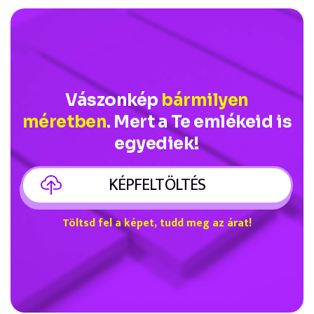
Vászonkép
bármilyen
méretben
. Mert a Te emlékeid is
egyediek!
KÉPFELTÖLTÉS
Töltsd fel a képet, tudd meg az árat!