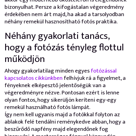
bizonyulhat. Persze a kifogástalan végeredmény
érdekében nem árt majd, ha akad a tarsolyodban
néhány remekül hasznosítható fotós praktika.
Néhány gyakorlati tanács,
hogy a fotózás tényleg flottul
működjön
Ahogy gyakorlatilag minden egyes
fotózással
kapcsolatos cikkünkben
felhívjuk rá a figyelmet, a
fényeknek elképesztő jelentőségük van a
végeredményre nézve. Pontosan ezért is lenne
olyan fontos, hogy sikerüljön keríteni egy-egy
remekül használható fotós lámpát.
Így nem kell ugyanis majd a fotókkal folyton az
ablakok felé tendálni reménykedve abban, hogy a
beszűrődő napfény majd elegendőnek fog