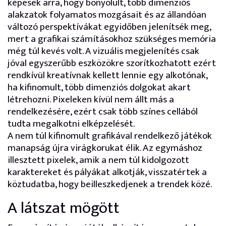
képesek arra, hogy bonyolult, több dimenziós
alakzatok folyamatos mozgásait és az állandóan
változó perspektívákat egyidőben jelenítsék meg,
mert a grafikai számításokhoz szükséges memória
még túl kevés volt. A vizuális megjelenítés csak
jóval egyszerűbb eszközökre szorítkozhatott ezért
rendkívül kreatívnak kellett lennie egy alkotónak,
ha kifinomult, több dimenziós dolgokat akart
létrehozni. Pixeleken kívül nem állt más a
rendelkezésére, ezért csak több színes cellából
tudta megalkotni elképzelését.
A nem túl kifinomult grafikával rendelkező játékok
manapság újra virágkorukat élik. Az egymáshoz
illesztett pixelek, amik a nem túl kidolgozott
karaktereket és pályákat alkotják, visszatértek a
köztudatba, hogy beilleszkedjenek a trendek közé.
A látszat mögött