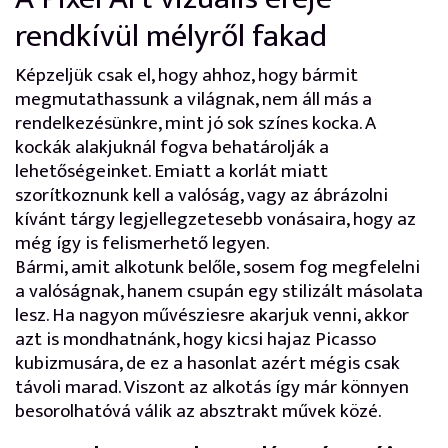
rendkívül mélyről fakad
Képzeljük csak el, hogy ahhoz, hogy bármit
megmutathassunk a világnak, nem áll más a
rendelkezésünkre, mint jó sok színes kocka. A
kockák alakjuknál fogva behatárolják a
lehetőségeinket. Emiatt a korlát miatt
szorítkoznunk kell a valóság, vagy az ábrázolni
kívánt tárgy legjellegzetesebb vonásaira, hogy az
még így is felismerhető legyen.
Bármi, amit alkotunk belőle, sosem fog megfelelni
a valóságnak, hanem csupán egy stilizált másolata
lesz. Ha nagyon művésziesre akarjuk venni, akkor
azt is mondhatnánk, hogy kicsi hajaz Picasso
kubizmusára, de ez a hasonlat azért mégis csak
távoli marad. Viszont az alkotás így már könnyen
besorolhatóvá válik az absztrakt művek közé.