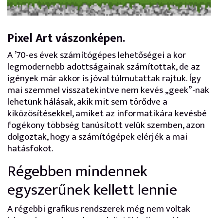
Pixel Art vászonképen.
A ’70-es évek számítógépes lehetőségei a kor
legmodernebb adottságainak számítottak, de az
igények már akkor is jóval túlmutattak rajtuk. Így
mai szemmel visszatekintve nem kevés „geek”-nak
lehetünk hálásak, akik mit sem törődve a
kiközösítésekkel, amiket az informatikára kevésbé
fogékony többség tanúsított velük szemben, azon
dolgoztak, hogy a számítógépek elérjék a mai
hatásfokot.
Régebben mindennek
egyszerűnek kellett lennie
A régebbi grafikus rendszerek még nem voltak