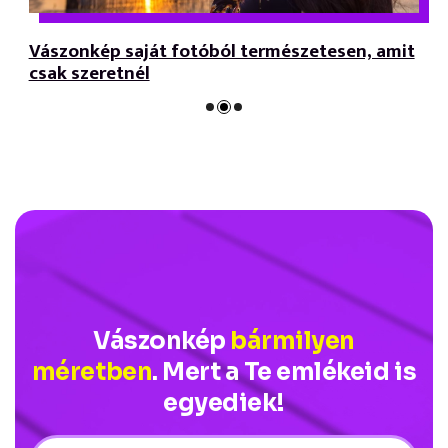
Vászonkép saját fotóból természetesen, amit
csak szeretnél
Vászonkép
bármilyen
méretben
. Mert a Te emlékeid is
egyediek!