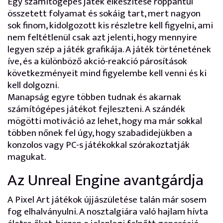
Egy számítógépes játék elkészítése roppantul
összetett folyamat és sokáig tart, mert nagyon
sok finom, kidolgozott kis részletre kell figyelni, ami
nem feltétlenül csak azt jelenti, hogy mennyire
legyen szép a játék grafikája. A játék történetének
íve, és a különböző akció-reakció párosítások
következményeit mind figyelembe kell venni és ki
kell dolgozni.
Manapság egyre többen tudnak és akarnak
számítógépes játékot fejleszteni. A szándék
mögötti motiváció az lehet, hogy ma már sokkal
többen nőnek fel úgy, hogy szabadidejükben a
konzolos vagy PC-s játékokkal szórakoztatják
magukat.
Az Unreal Engine avantgárdja
A Pixel Art játékok újjászületése talán már sosem
fog elhalványulni. A nosztalgiára való hajlam hívta