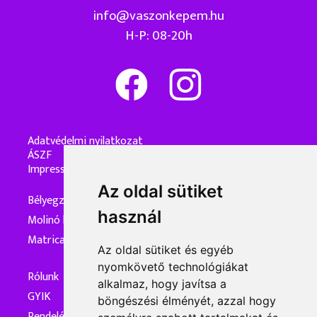
info@vaszonkepem.hu
H-P: 08-20h
Adatvédelmi nyilatkozat
ÁSZF
Impresszum
Az oldal sütiket
Bélyegzőkészítés
használ
Molinó készítés
Matrica készítés
Az oldal sütiket és egyéb
nyomkövető technológiákat
Rólunk
alkalmaz, hogy javítsa a
GYIK
böngészési élményét, azzal hogy
Rendelés és kiszállítás