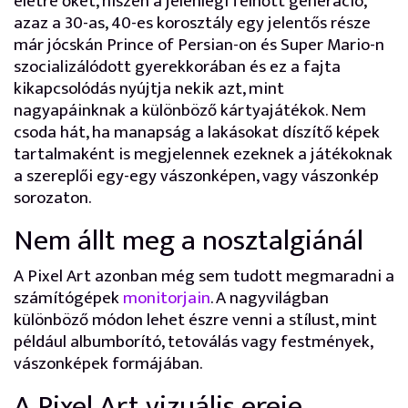
életre őket, hiszen a jelenlegi felnőtt generáció,
azaz a 30-as, 40-es korosztály egy jelentős része
már jócskán Prince of Persian-on és Super Mario-n
szocializálódott gyerekkorában és ez a fajta
kikapcsolódás nyújtja nekik azt, mint
nagyapáinknak a különböző kártyajátékok. Nem
csoda hát, ha manapság a lakásokat díszítő képek
tartalmaként is megjelennek ezeknek a játékoknak
a szereplői egy-egy vászonképen, vagy vászonkép
sorozaton.
Nem állt meg a nosztalgiánál
A Pixel Art azonban még sem tudott megmaradni a
számítógépek
monitorjain
. A nagyvilágban
különböző módon lehet észre venni a stílust, mint
például albumborító, tetoválás vagy festmények,
vászonképek formájában.
A Pixel Art vizuális ereje