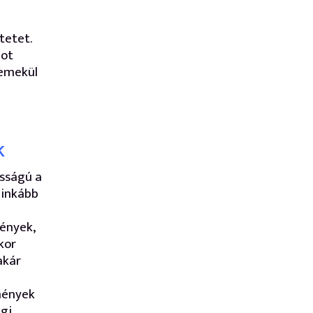
l
tetet.
pot
remekül
k
osságú a
 inkább
ények,
kor
akár
mények
gi