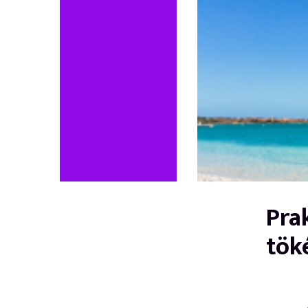
Pra
tök