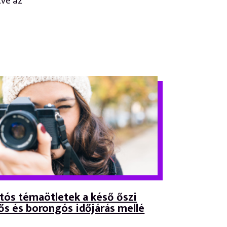
ve az
tós témaötletek a késő őszi
ős és borongós időjárás mellé