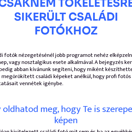
CSAKNEM TÖKÉLETESR
SIKERÜLT CSALÁDI
FOTÓKHOZ
di fotók nézegetésénél jobb programot nehéz elképzeln
ep, vagy nosztalgikus esete alkalmával. A bejegyzés ke
pedig abban kívánunk segíteni, hogy miként készíthett
l megörökített családi képeket anélkül, hogy profi fotós
tatásait vennétek igénybe.
y oldhatod meg, hogy Te is szerepel
képen
lóan kivitelezett családi fotó mit sem ér, ha az egyébké