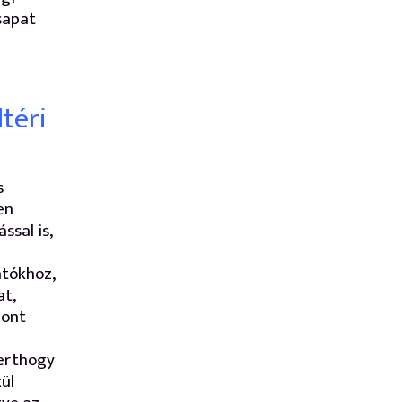
csapat
téri
s
en
ssal is,
átókhoz,
at,
zont
Merthogy
ül