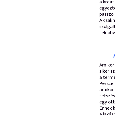
a kreat
egyezte
passzol
A csakn
szolgál
feldobv
Amikor 
siker s
a termé
Persze 
amikor 
tetszés
egy ott
Ennek 
a lakás