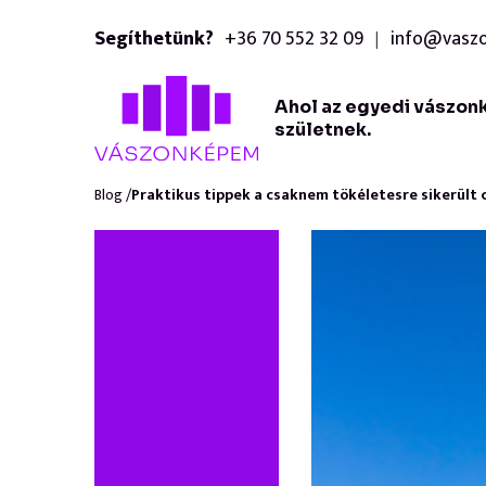
Segíthetünk?
+36 70 552 32 09
info@vasz
|
Ahol az egyedi vászon
születnek.
Blog /
Praktikus tippek a csaknem tökéletesre sikerült 