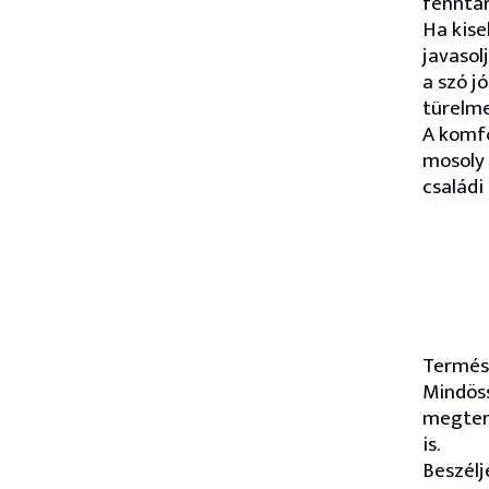
fenntar
Ha kise
javasol
a szó j
türelme
A komfo
mosoly 
családi
Termész
Mindös
megter
is.
Beszélj