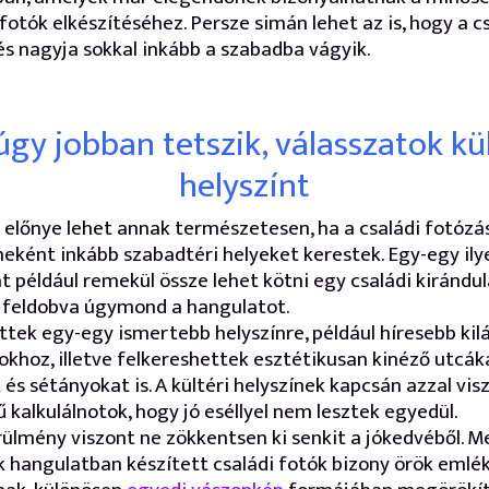
 fotók elkészítéséhez. Persze simán lehet az is, hogy a 
és nagyja sokkal inkább a szabadba vágyik.
úgy jobban tetszik, válasszatok kül
helyszínt
 előnye lehet annak természetesen, ha a családi fotózá
neként inkább szabadtéri helyeket kerestek. Egy-egy ily
t például remekül össze lehet kötni egy családi kirándulá
s feldobva úgymond a hangulatot.
tek egy-egy ismertebb helyszínre, például híresebb kil
okhoz, illetve felkereshettek esztétikusan kinéző utcák
 és sétányokat is. A kültéri helyszínek kapcsán azzal vis
ű kalkulálnotok, hogy jó eséllyel nem lesztek egyedül.
rülmény viszont ne zökkentsen ki senkit a jókedvéből. 
 hangulatban készített családi fotók bizony örök emlék