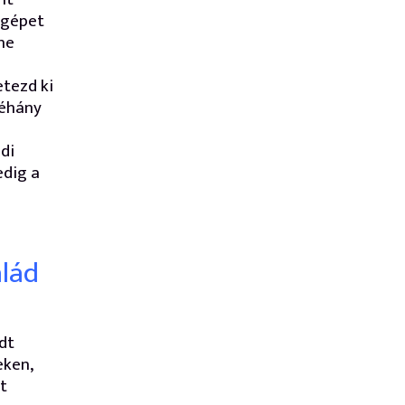
őgépet
ne
etezd ki
néhány
ádi
edig a
alád
dt
eken,
t