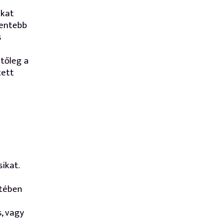
ákat
hentebb
s
tőleg a
tett
ikat.
etében
s, vagy