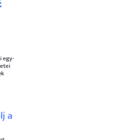
E
i egy-
retei
ek
j a
nt