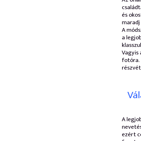
családt
és okos
maradj 
A módsz
a legjo
klasszul
Vagyis á
fotóra.
részvét
Vál
A legjo
nevetés
ezért c