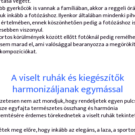
tása végett.
bb gyerkőcök is vannak a famíliában, akkor a reggeli ór
juk inkább a fotózáshoz. Ilyenkor általában mindenki pi
ó értelmében, ennek köszönhetően pedig a fotózáshoz i
sebben viszonyul.
rtos körülmények között ellőtt fotóknál pedig remélhe
sem marad el, ami valósággal bearanyozza a megörökí
 kompozíciókat.
A viselt ruhák és kiegészítők
harmonizáljanak egymással
etesen nem azt mondjuk, hogy rendeljetek egyen pulcs
sze egyfajta természetes összhang és harmónia
emtésére érdemes törekednetek a viselt ruhák tekint
étek meg előre, hogy inkább az elegáns, a laza, a sporto