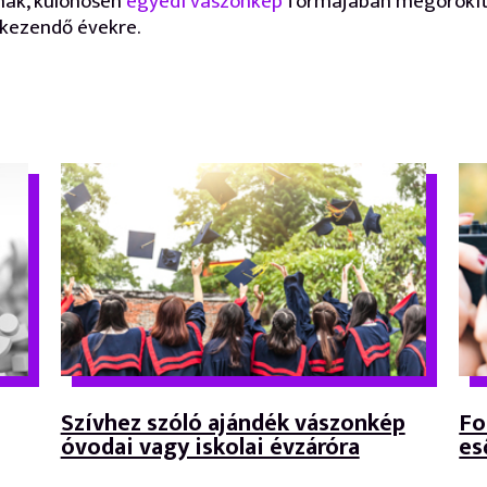
nak, különösen
egyedi vászonkép
formájában megörökít
kezendő évekre.
Szívhez szóló ajándék vászonkép
Fo
óvodai vagy iskolai évzáróra
es