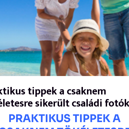
ktikus tippek a csaknem
életesre sikerült családi fotó
PRAKTIKUS TIPPEK A