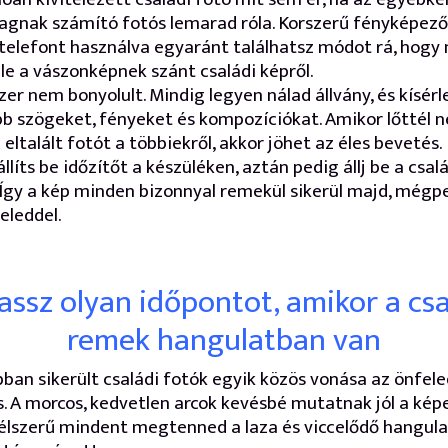
agnak számító fotós lemarad róla. Korszerű fényképez
telefont használva egyaránt találhatsz módot rá, hogy 
le a vászonképnek szánt családi képről.
er nem bonyolult. Mindig legyen nálad állvány, és kísérl
bb szögeket, fényeket és kompozíciókat. Amikor lőttél 
 eltalált fotót a többiekről, akkor jöhet az éles bevetés.
llíts be időzítőt a készüléken, aztán pedig állj be a csal
 Így a kép minden bizonnyal remekül sikerül majd, mégp
eleddel.
assz olyan időpontot, amikor a cs
remek hangulatban van
bban sikerült családi fotók egyik közös vonása az önfele
. A morcos, kedvetlen arcok kevésbé mutatnak jól a kép
élszerű mindent megtenned a laza és viccelődő hangula