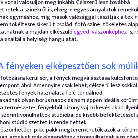
ív vonal valósuljon meg inkább. Célszerű lesz továbbá
tnetek a színekről is, elvégre egyes árnyalatok remekü
nak egymáshoz, míg mások valósággal taszítják a tekin
em tökéltesre sikerült családi fotó színei tökéletes ala
tathatnak a majdan elkészülő
egyedi vászonképhez
is, 
a ezáltal a helyiség hangulatát.
A fényeken elképesztően sok múli
fotózásra kerül sor, a fények megválasztása kulcsfont
zempontjából. Amennyire csak lehet, célszerű lesz sokkal
szetes fények használata felé tendálnod.
akadnak olyan borús napok és nem éppen ideális körülm
a természetes fényekből bizony vajmi kevés akad. Ilyen
 szerint vonulhattok stúdióba, de kisebb befektetéssel 
honi stúdió szettet is rendelhettek.
köszönhetően pikk-pakk megteremthetők azok a körül
ban, amelyek már elegendőnek bizonyulhatnak a minősé