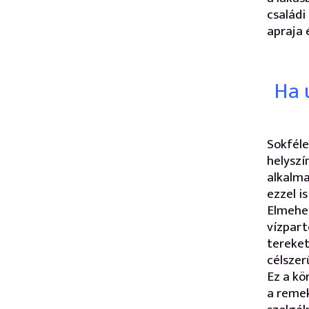
családi
apraja 
Ha 
Sokféle
helyszí
alkalma
ezzel i
Elmehet
vízpart
tereket
célszer
Ez a kö
a remek