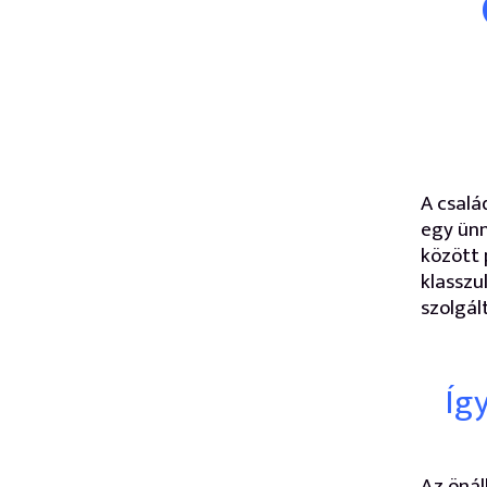
A csalá
egy ünn
között 
klasszu
szolgál
Íg
Az önál