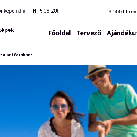
onkepem.hu
H-P: 08-20h
19 000 Ft ren
|
képek
Főoldal
Tervező
Ajándéku
családi fotókhoz