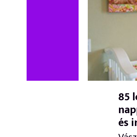
85 
nap
és 