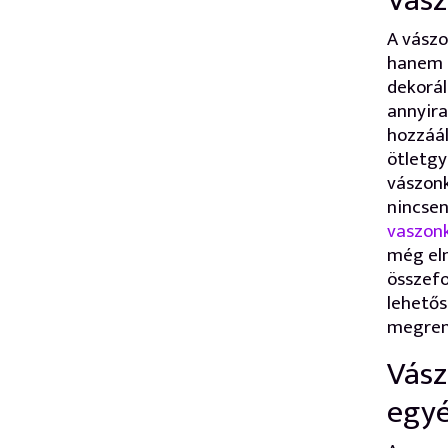
Vász
A vászo
hanem i
dekorál
annyira
hozzáál
ötletgy
vászonk
nincsen
vaszon
még elm
összefo
lehető
megren
Vász
egyé