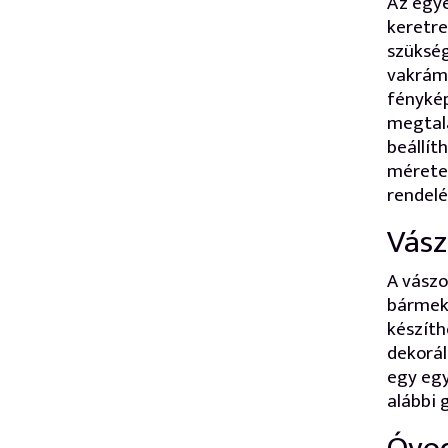
Az egye
keretre
szükség
vakrámá
fényké
megtalá
beállít
méretet
rendelés
Vász
A vászo
bármekk
készíth
dekorál
egy egy
alábbi 