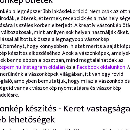
onkép ötletek
nkép a legnépszerűbb lakásdekoráció. Nem csak az ott
rodák, előterek, éttermek, recepciók és a más helyiség
ására is széles körben elterjedt. A kreatív vászonkép öt
 változatosak, mint amilyen sok helyen használják őket. 
lással állítottuk össze a legnagyobb vászonkép
űjteményt, hogy könnyebben ihletet meríts a saját kép
ép készítés elkezdéséhez. Azok a vászonképek, amelye
ek benne ebben a posztban, mind megtalálhatóak az
kepem.hu
Instagram oldalán
és a
Facebook oldalunkon
. 
erülnénk a vászonképek világában, itt van egy rövid
glaló, amelyben bemutatjuk, hogy mi az a vászonkép és
ségeid vannak vászonkép nyomtatásra és vászonkép
delésre.
onkép készítés - Keret vastagsága
b lehetőségek