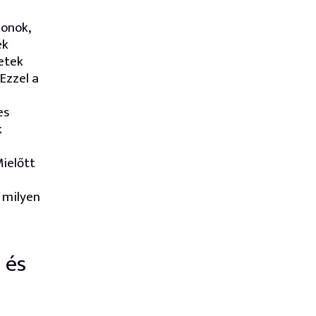
honok,
ek
letek
Ezzel a
es
k
Mielőtt
 milyen
 és