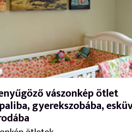
lenyűgöző vászonkép ötlet
paliba, gyerekszobába, eskü
irodába