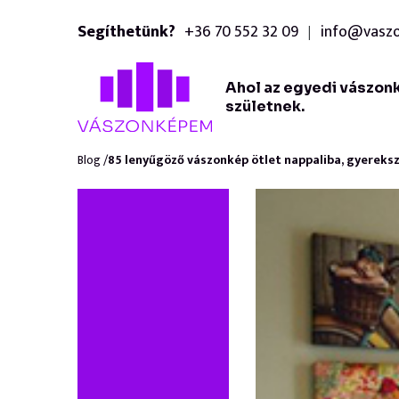
Segíthetünk?
+36 70 552 32 09
info@vasz
|
Ahol az egyedi vászon
születnek.
Blog /
85 lenyűgöző vászonkép ötlet nappaliba, gyereks