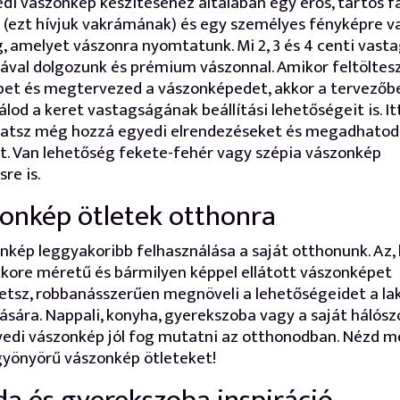
di vászonkép készítéséhez általában egy erős, tartós f
 (ezt hívjuk vakrámának) és egy személyes fényképre v
, amelyet vászonra nyomtatunk. Mi 2, 3 és 4 centi vast
val dolgozunk és prémium vászonnal. Amikor feltöltes
pet és megtervezed a vászonképedet, akkor a tervezőb
lod a keret vastagságának beállítási lehetőségeit is. It
hatsz még hozzá egyedi elrendezéseket és megadhatod
. Van lehetőség fekete-fehér vagy szépia vászonkép
re is.
onkép ötletek otthonra
nkép leggyakoribb felhasználása a saját otthonunk. Az,
ore méretű és bármilyen képpel ellátott vászonképet
etsz, robbanásszerűen megnöveli a lehetőségeidet a la
ására. Nappali, konyha, gyerekszoba vagy a saját hálósz
edi vászonkép jól fog mutatni az otthonodban. Nézd m
gyönyörű vászonkép ötleteket!