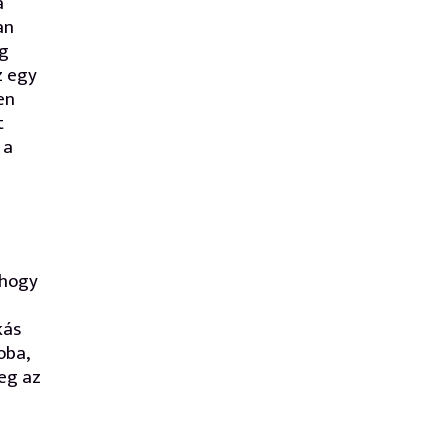
a
an
ag
z egy
en
t
 a
 hogy
kás
oba,
eg az