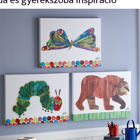
a és gyerekszoba inspiráció