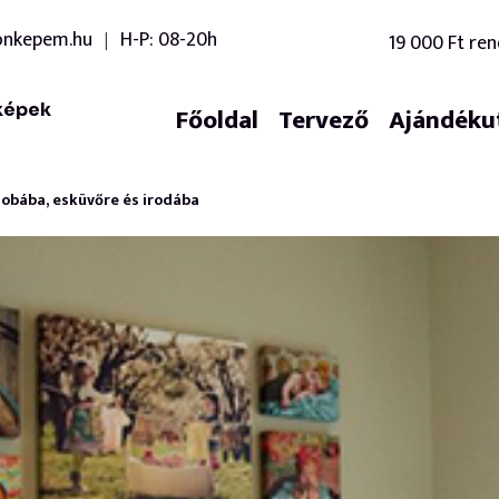
onkepem.hu
H-P: 08-20h
19 000 Ft ren
|
képek
Főoldal
Tervező
Ajándéku
zobába, esküvőre és irodába