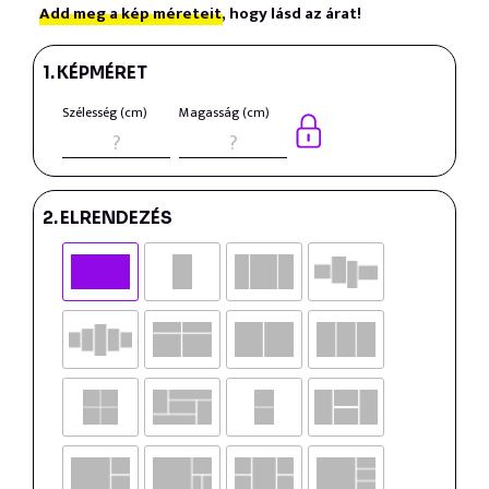
Add meg a kép méreteit,
hogy lásd az árat!
1.
KÉPMÉRET
Szélesség (cm)
Magasság (cm)
2.
ELRENDEZÉS