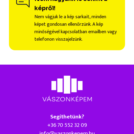
képről!
Nem vágjuk le a kép sarkait, minden
képet gondosan ellenőrzünk. A kép
minőségével kapcsolatban emailben vagy
telefonon visszajelzünk.
Segíthetünk?
+36 70 552 32 09
info@vaszonkepem.hu