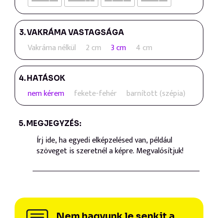
3.
VAKRÁMA VASTAGSÁGA
Vakráma nélkül
2 cm
3 cm
4 cm
4.
HATÁSOK
nem kérem
fekete-fehér
barnított (szépia)
5.
MEGJEGYZÉS:
Nem hagyunk le senkit a