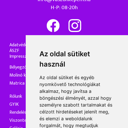
H-P: 08-20h
Adatvédelmi nyilatkozat
ÁSZF
Az oldal sütiket
Impresszum
használ
Bélyegzőkészítés
Molinó készítés
Az oldal sütiket és egyéb
Matrica készítés
nyomkövető technológiákat
alkalmaz, hogy javítsa a
Rólunk
böngészési élményét, azzal hogy
GYIK
személyre szabott tartalmakat és
Rendelés és kiszállítás
célzott hirdetéseket jelenít meg,
és elemzi a weboldalunk
Viszonteladóknak
forgalmát, hogy megtudjuk