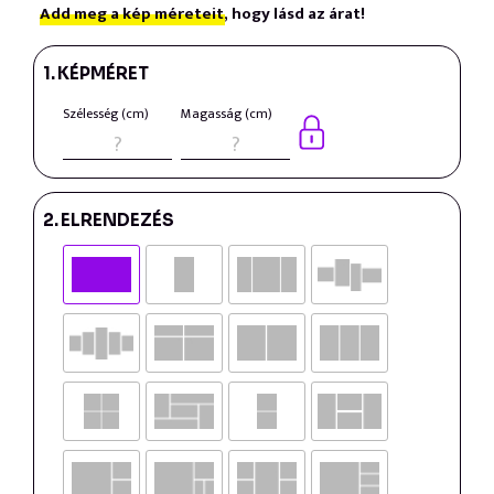
Add meg a kép méreteit,
hogy lásd az árat!
1.
KÉPMÉRET
Szélesség (cm)
Magasság (cm)
2.
ELRENDEZÉS