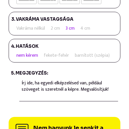
3.
VAKRÁMA VASTAGSÁGA
Vakráma nélkül
2 cm
3 cm
4 cm
4.
HATÁSOK
nem kérem
fekete-fehér
barnított (szépia)
5.
MEGJEGYZÉS:
Nem hagyunk le senkit a