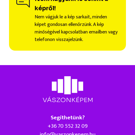
képről!
Nem vágjuk le a kép sarkait, minden
képet gondosan ellenőrzünk. A kép
minőségével kapcsolatban emailben vagy
telefonon visszajelzünk.
Segíthetünk?
+36 70 552 32 09
info@vaszonkepem.hu