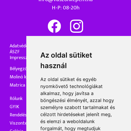
H-P: 08-20h
Adatvédelmi nyilatkozat
ÁSZF
Az oldal sütiket
Impresszum
használ
Bélyegzőkészítés
Molinó készítés
Az oldal sütiket és egyéb
Matrica készítés
nyomkövető technológiákat
alkalmaz, hogy javítsa a
Rólunk
böngészési élményét, azzal hogy
GYIK
személyre szabott tartalmakat és
Rendelés és kiszállítás
célzott hirdetéseket jelenít meg,
és elemzi a weboldalunk
Viszonteladóknak
forgalmát, hogy megtudjuk