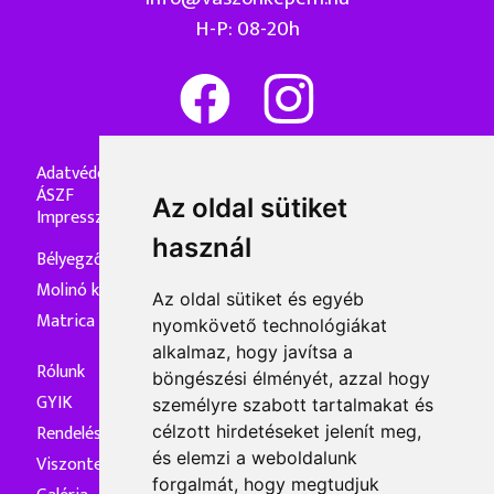
H-P: 08-20h
Adatvédelmi nyilatkozat
ÁSZF
Az oldal sütiket
Impresszum
használ
Bélyegzőkészítés
Molinó készítés
Az oldal sütiket és egyéb
Matrica készítés
nyomkövető technológiákat
alkalmaz, hogy javítsa a
Rólunk
böngészési élményét, azzal hogy
GYIK
személyre szabott tartalmakat és
Rendelés és kiszállítás
célzott hirdetéseket jelenít meg,
és elemzi a weboldalunk
Viszonteladóknak
forgalmát, hogy megtudjuk