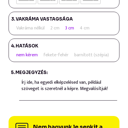
3.
VAKRÁMA VASTAGSÁGA
Vakráma nélkül
2 cm
3 cm
4 cm
4.
HATÁSOK
nem kérem
fekete-fehér
barnított (szépia)
5.
MEGJEGYZÉS:
Nem hagyunk le senkit a