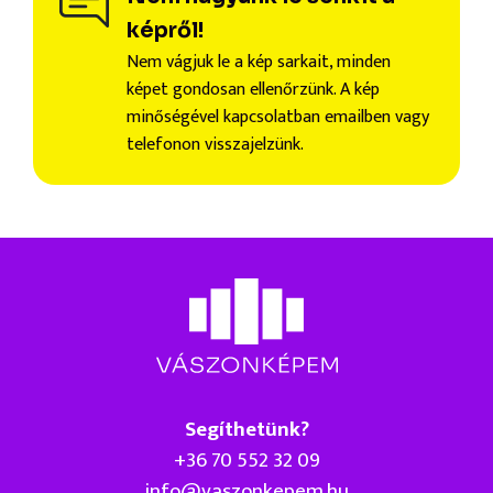
képről!
Nem vágjuk le a kép sarkait, minden
képet gondosan ellenőrzünk. A kép
minőségével kapcsolatban emailben vagy
telefonon visszajelzünk.
Segíthetünk?
+36 70 552 32 09
info@vaszonkepem.hu