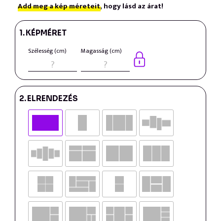
Add meg a kép méreteit,
hogy lásd az árat!
1.
KÉPMÉRET
Szélesség (cm)
Magasság (cm)
2.
ELRENDEZÉS