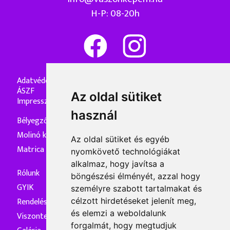
H-P: 08-20h
Adatvédelmi nyilatkozat
ÁSZF
Az oldal sütiket
Impresszum
használ
Bélyegzőkészítés
Molinó készítés
Az oldal sütiket és egyéb
Matrica készítés
nyomkövető technológiákat
alkalmaz, hogy javítsa a
Rólunk
böngészési élményét, azzal hogy
GYIK
személyre szabott tartalmakat és
Rendelés és kiszállítás
célzott hirdetéseket jelenít meg,
és elemzi a weboldalunk
Viszonteladóknak
forgalmát, hogy megtudjuk