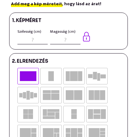
Add meg a kép méreteit,
hogy lásd az árat!
1.
KÉPMÉRET
Szélesség (cm)
Magasság (cm)
2.
ELRENDEZÉS