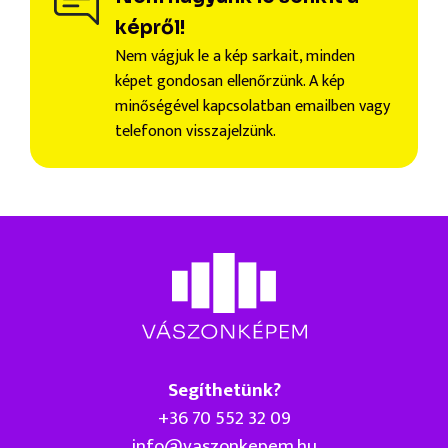
képről!
Nem vágjuk le a kép sarkait, minden
képet gondosan ellenőrzünk. A kép
minőségével kapcsolatban emailben vagy
telefonon visszajelzünk.
Segíthetünk?
+36 70 552 32 09
info@vaszonkepem.hu