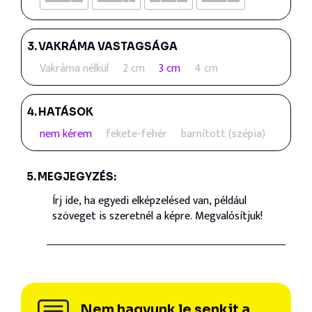
3.
VAKRÁMA VASTAGSÁGA
Vakráma nélkül
2 cm
3 cm
4 cm
4.
HATÁSOK
nem kérem
fekete-fehér
barnított (szépia)
5.
MEGJEGYZÉS:
Nem hagyunk le senkit a