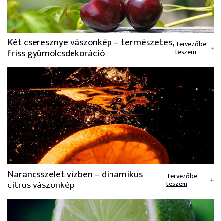
Két cseresznye vászonkép – természetes,
Tervezőbe
friss gyümölcsdekoráció
teszem
Narancsszelet vízben – dinamikus
Tervezőbe
citrus vászonkép
teszem