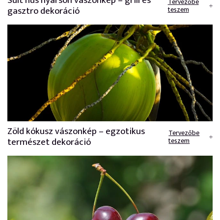
Sült hús nyárson vászonkép – grill és
Tervezőbe
gasztro dekoráció
teszem
Zöld kókusz vászonkép – egzotikus
Tervezőbe
természet dekoráció
teszem