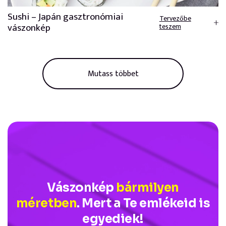
Sushi – Japán gasztronómiai
Tervezőbe
vászonkép
teszem
Mutass többet
Vászonkép
bármilyen
méretben
. Mert a Te emlékeid is
egyediek!