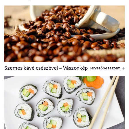
Szemes kávé csészével – Vászonkép
Tervezőbe teszem