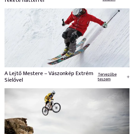
fekete háttérrel
A Lejtő Mestere – Vászonkép Extrém
Tervezőbe
Síelővel
teszem