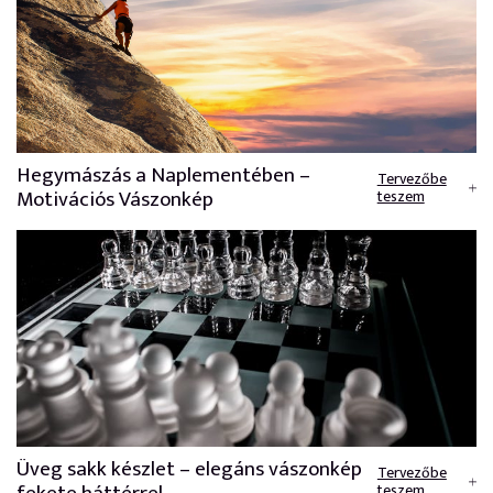
Hegymászás a Naplementében –
Tervezőbe
Motivációs Vászonkép
teszem
Üveg sakk készlet – elegáns vászonkép
Tervezőbe
teszem