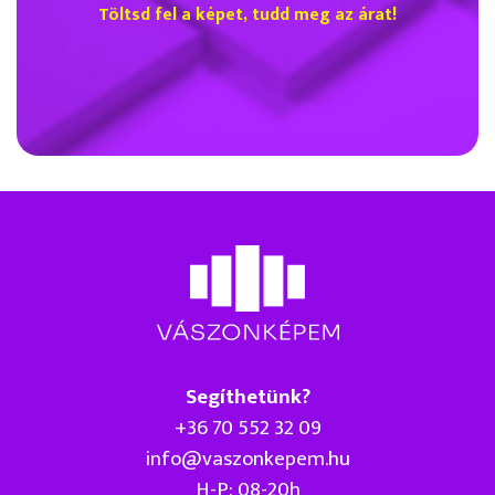
Töltsd fel a képet, tudd meg az árat!
Segíthetünk?
+36 70 552 32 09
info@vaszonkepem.hu
H-P: 08-20h