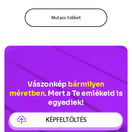
Mutass többet
Vászonkép
bármilyen
méretben
. Mert a Te emlékeid is
egyediek!
KÉPFELTÖLTÉS