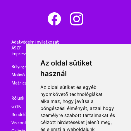
Adatvédelmi nyilatkozat
ÁSZF
Impresszum
Az oldal sütiket
Bélyegzőkészítés
használ
Molinó készítés
Matrica készítés
Az oldal sütiket és egyéb
nyomkövető technológiákat
Rólunk
alkalmaz, hogy javítsa a
GYIK
böngészési élményét, azzal hogy
Rendelés és kiszállítás
személyre szabott tartalmakat és
Viszonteladóknak
célzott hirdetéseket jelenít meg,
és elemzi a weboldalunk