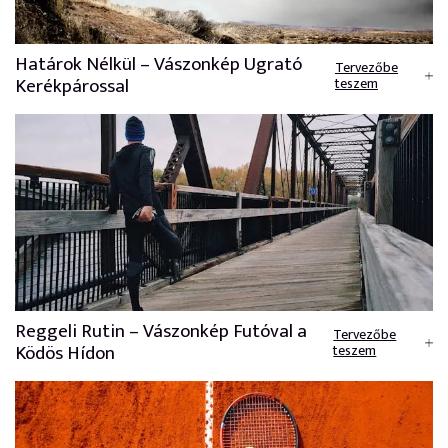
Határok Nélkül – Vászonkép Ugrató
Tervezőbe
Kerékpárossal
teszem
Reggeli Rutin – Vászonkép Futóval a
Tervezőbe
Ködös Hídon
teszem