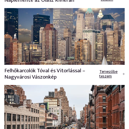
Naplemente az Olasz Riviérán
Felhőkarcolók Tóval és Vitorlással –
Tervezőbe
Nagyvárosi Vászonkép
teszem