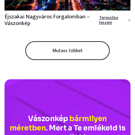
Éjszakai Nagyváros Forgalomban –
Tervezőbe
Vászonkép
teszem
Mutass többet
Vászonkép
bármilyen
méretben
. Mert a Te emlékeid is