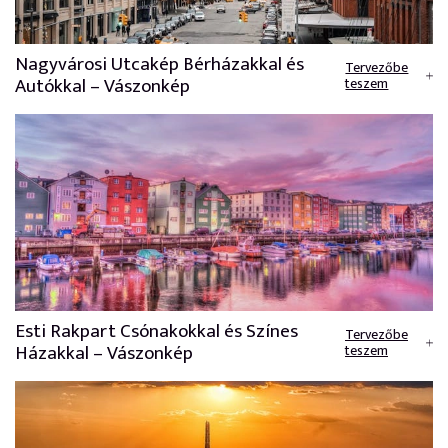
Nagyvárosi Utcakép Bérházakkal és
Tervezőbe
Autókkal – Vászonkép
teszem
Esti Rakpart Csónakokkal és Színes
Tervezőbe
Házakkal – Vászonkép
teszem