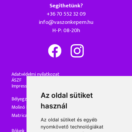
Segíthetünk?
+36 70 552 32 09
info@vaszonkepem.hu
H-P: 08-20h
Adatvédelmi nyilatkozat
ÁSZF
Impresszum
Az oldal sütiket
Bélyegzőkészítés
használ
Molinó készítés
Matrica készítés
Az oldal sütiket és egyéb
nyomkövető technológiákat
Rólunk