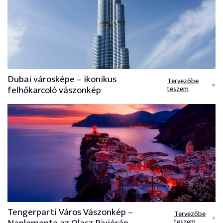
Dubai városképe – ikonikus
Tervezőbe
felhőkarcoló vászonkép
teszem
Tengerparti Város Vászonkép –
Tervezőbe
teszem