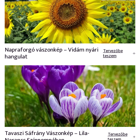
Napraforgó vászonkép – Vidám nyári
Tervezőbe
hangulat
teszem
Tavaszi Sáfrány Vászonkép – Lila-
Tervezőbe
teszem