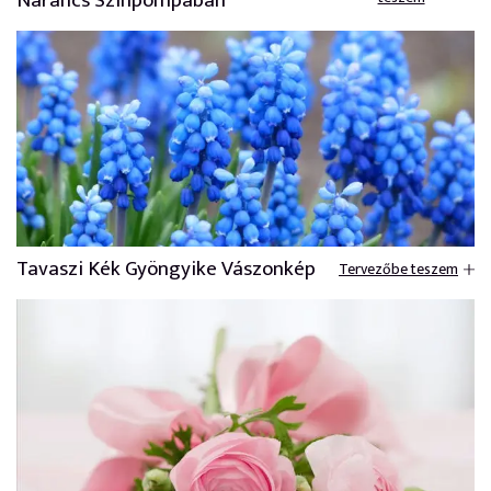
Narancs Színpompában
Tavaszi Kék Gyöngyike Vászonkép
Tervezőbe teszem