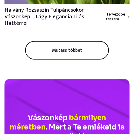
Halvány Rózsaszín Tulipáncsokor
Tervezőbe
Vászonkép – Lágy Elegancia Lilás
teszem
Háttérrel
Mutass többet
Vászonkép
bármilyen
méretben
. Mert a Te emlékeid is