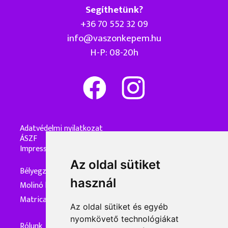
Segíthetünk?
+36 70 552 32 09
info@vaszonkepem.hu
H-P: 08-20h
Adatvédelmi nyilatkozat
ÁSZF
Impresszum
Az oldal sütiket
Bélyegzőkészítés
használ
Molinó készítés
Matrica készítés
Az oldal sütiket és egyéb
nyomkövető technológiákat
Rólunk