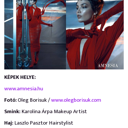
KÉPEK HELYE:
www.amnesia.hu
Fotó:
Oleg Borisuk /
www.olegborisuk.com
Smink:
Karolina Árpa Makeup Artist
Haj:
Laszlo Pasztor Hairstylist