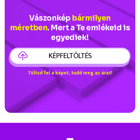
Vászonkép
bármilyen
méretben
. Mert a Te emlékeid is
egyediek!
KÉPFELTÖLTÉS
Töltsd fel a képet, tudd meg az árat!