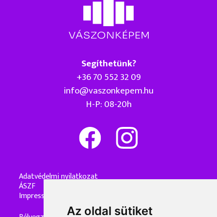
Segíthetünk?
+36 70 552 32 09
info@vaszonkepem.hu
H-P: 08-20h
Adatvédelmi nyilatkozat
ÁSZF
Impresszum
Az oldal sütiket