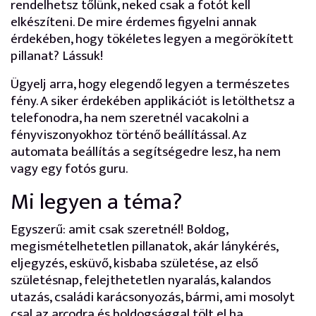
rendelhetsz tőlünk, neked csak a fotót kell
elkészíteni. De mire érdemes figyelni annak
érdekében, hogy tökéletes legyen a megörökített
pillanat? Lássuk!
Ügyelj arra, hogy elegendő legyen a természetes
fény. A siker érdekében applikációt is letölthetsz a
telefonodra, ha nem szeretnél vacakolni a
fényviszonyokhoz történő beállítással. Az
automata beállítás a segítségedre lesz, ha nem
vagy egy fotós guru.
Mi legyen a téma?
Egyszerű: amit csak szeretnél! Boldog,
megismételhetetlen pillanatok, akár lánykérés,
eljegyzés, esküvő, kisbaba születése, az első
születésnap, felejthetetlen nyaralás, kalandos
utazás, családi karácsonyozás, bármi, ami mosolyt
csal az arcodra és boldogsággal tölt el ha,