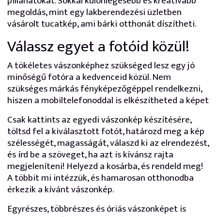
pillanatokat. Sokkal különlegesebb és kreatívabb
megoldás, mint egy lakberendezési üzletben
vásárolt tucatkép, ami bárki otthonát díszítheti.
Válassz egyet a fotóid közül!
A tökéletes vászonképhez szükséged lesz egy jó
minőségű fotóra a kedvenceid közül. Nem
szükséges márkás fényképezőgéppel rendelkezni,
hiszen a mobiltelefonoddal is elkészítheted a képet
Csak kattints az egyedi vászonkép készítésére,
töltsd fel a kiválasztott fotót, határozd meg a kép
szélességét, magasságát, válaszd ki az elrendezést,
és írd be a szöveget, ha azt is kívánsz rajta
megjeleníteni! Helyezd a kosárba, és rendeld meg!
A többit mi intézzük, és hamarosan otthonodba
érkezik a kívánt vászonkép.
Egyrészes, többrészes és óriás vászonképet is