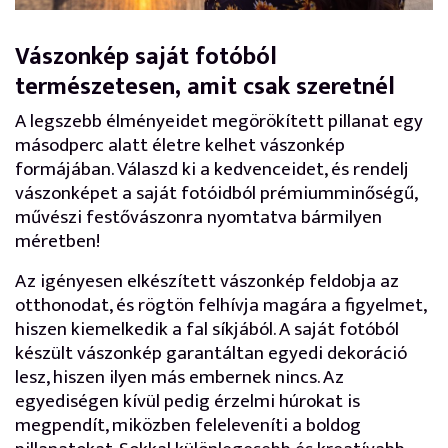
Vászonkép saját fotóból
természetesen, amit csak szeretnél
A legszebb élményeidet megörökített pillanat egy
másodperc alatt életre kelhet vászonkép
formájában. Válaszd ki a kedvenceidet, és rendelj
vászonképet a saját fotóidból prémiumminőségű,
művészi festővászonra nyomtatva bármilyen
méretben!
Az igényesen elkészített vászonkép feldobja az
otthonodat, és rögtön felhívja magára a figyelmet,
hiszen kiemelkedik a fal síkjából. A saját fotóból
készült vászonkép garantáltan egyedi dekoráció
lesz, hiszen ilyen más embernek nincs. Az
egyediségen kívül pedig érzelmi húrokat is
megpendít, miközben feleleveníti a boldog