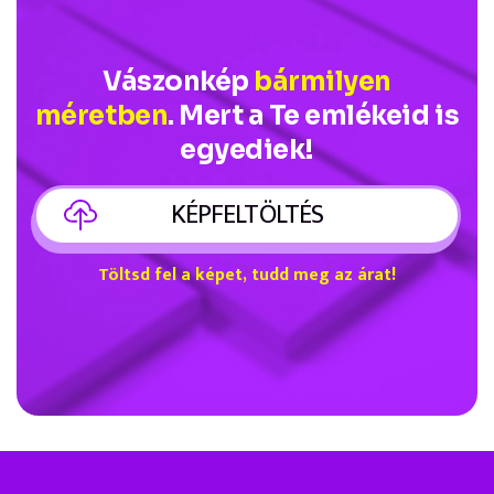
Vászonkép
bármilyen
méretben
. Mert a Te emlékeid is
egyediek!
KÉPFELTÖLTÉS
Töltsd fel a képet, tudd meg az árat!