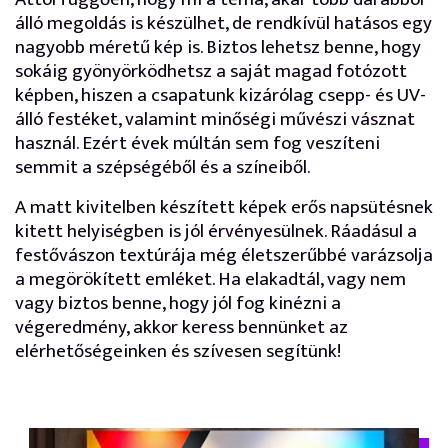
álló megoldás is készülhet, de rendkívül hatásos egy
nagyobb méretű kép is. Biztos lehetsz benne, hogy
sokáig gyönyörködhetsz a saját magad fotózott
képben, hiszen a csapatunk kizárólag csepp- és UV-
álló festéket, valamint minőségi művészi vásznat
használ. Ezért évek múltán sem fog veszíteni
semmit a szépségéből és a színeiből.
A matt kivitelben készített képek erős napsütésnek
kitett helyiségben is jól érvényesülnek. Ráadásul a
festővászon textúrája még életszerűbbé varázsolja
a megörökített emléket. Ha elakadtál, vagy nem
vagy biztos benne, hogy jól fog kinézni a
végeredmény, akkor keress bennünket az
elérhetőségeinken és szívesen segítünk!