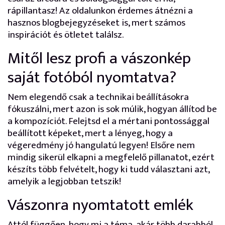
rápillantasz! Az oldalunkon érdemes átnézni a
hasznos blogbejegyzéseket is, mert számos
inspirációt és ötletet találsz.
Mitől lesz profi a vászonkép
saját fotóból nyomtatva?
Nem elegendő csak a technikai beállításokra
fókuszálni, mert azon is sok múlik, hogyan állítod be
a kompozíciót. Felejtsd el a mértani pontossággal
beállított képeket, mert a lényeg, hogy a
végeredmény jó hangulatú legyen! Elsőre nem
mindig sikerül elkapni a megfelelő pillanatot, ezért
készíts több felvételt, hogy ki tudd választani azt,
amelyik a legjobban tetszik!
Vászonra nyomtatott emlék
Attól függően, hogy mi a téma, akár több darabból