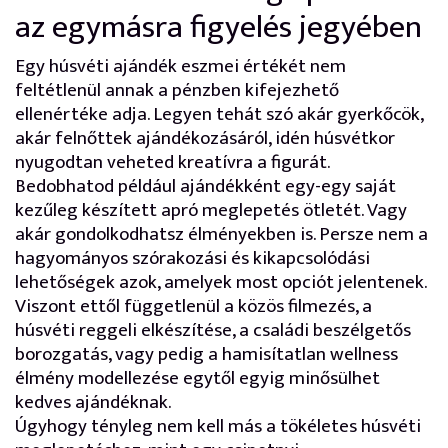
az egymásra figyelés jegyében
Egy húsvéti ajándék eszmei értékét nem
feltétlenül annak a pénzben kifejezhető
ellenértéke adja. Legyen tehát szó akár gyerkőcök,
akár felnőttek ajándékozásáról, idén húsvétkor
nyugodtan veheted kreatívra a figurát.
Bedobhatod például ajándékként egy-egy saját
kezűleg készített apró meglepetés ötletét. Vagy
akár gondolkodhatsz élményekben is. Persze nem a
hagyományos szórakozási és kikapcsolódási
lehetőségek azok, amelyek most opciót jelentenek.
Viszont ettől függetlenül a közös filmezés, a
húsvéti reggeli elkészítése, a családi beszélgetős
borozgatás, vagy pedig a hamisítatlan wellness
élmény modellezése egytől egyig minősülhet
kedves ajándéknak.
Úgyhogy tényleg nem kell más a tökéletes húsvéti