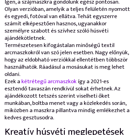
Igen, a szájmaszkra gondolunk egész pontosan.
Olyan verzióban, amelyik a teljes felületén nyomott
és egyedi, fotóval van ellátva. Tehát egyszerre
számít elképesztően hasznos, ugyanakkor
személyre szabott és szívhez szóló húsvéti
ajándékötletnek.
Természetesen kifogástalan minőségű textil
arcmaszkokról van szó jelen esetben. Nagy előnyük,
hogy az eldobható verziókkal ellentétben többször
használhatók. Ráadásul a mosásukat is meg lehet
oldani.
Ezek a
kétrétegű arcmaszkok
így a 2021-es
esztendő tavaszán rendkívül sokat érhetnek. Az
ajándékozott tetszés szerint viselheti őket
munkában, boltba menet vagy a közlekedés során,
miközben a maszkra pillantva mindig emlékezhet a
kedves gesztusodra.
Kreatív húsvéti meglepetések