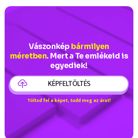
Vászonkép
bármilyen
méretben
. Mert a Te emlékeid is
egyediek!
KÉPFELTÖLTÉS
Töltsd fel a képet, tudd meg az árat!