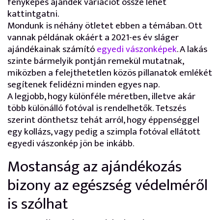
fényképes ajándék variációt össze lehet
kattintgatni.
Mondunk is néhány ötletet ebben a témában. Ott
vannak példának okáért a 2021-es év sláger
ajándékainak számító
egyedi vászonképek
. A lakás
szinte bármelyik pontján remekül mutatnak,
miközben a felejthetetlen közös pillanatok emlékét
segítenek felidézni minden egyes nap.
A legjobb, hogy különféle méretben, illetve akár
több különálló fotóval is rendelhetők. Tetszés
szerint dönthetsz tehát arról, hogy éppenséggel
egy kollázs, vagy pedig a szimpla fotóval ellátott
egyedi vászonkép jön be inkább.
Mostanság az ajándékozás
bizony az egészség védelméről
is szólhat