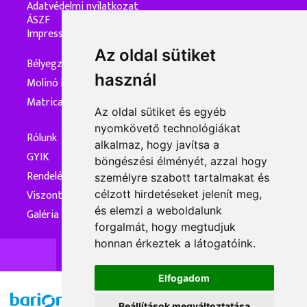
Adatvédelmi nyilatkozat
ÁSZF
Impresszum
Az oldal sütiket
Bélyegzőkészítés
használ
Molinó készítés
Matrica készítés
Az oldal sütiket és egyéb
nyomkövető technológiákat
Rólunk
alkalmaz, hogy javítsa a
GYIK
böngészési élményét, azzal hogy
Rendelés és kiszállítás
személyre szabott tartalmakat és
Viszonteladóknak
célzott hirdetéseket jelenít meg,
és elemzi a weboldalunk
Galéria
forgalmát, hogy megtudjuk
honnan érkeztek a látogatóink.
Elfogadom
Beállítások megváltoztatása