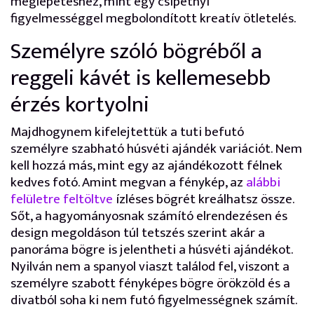
meglepetéshez, mint egy csipetnyi
figyelmességgel megbolondított kreatív ötletelés.
Személyre szóló bögréből a
reggeli kávét is kellemesebb
érzés kortyolni
Majdhogynem kifelejtettük a tuti befutó
személyre szabható húsvéti ajándék variációt. Nem
kell hozzá más, mint egy az ajándékozott félnek
kedves fotó. Amint megvan a fénykép, az
alábbi
felületre feltöltve
ízléses bögrét kreálhatsz össze.
Sőt, a hagyományosnak számító elrendezésen és
design megoldáson túl tetszés szerint akár a
panoráma bögre is jelentheti a húsvéti ajándékot.
Nyilván nem a spanyol viaszt találod fel, viszont a
személyre szabott fényképes bögre örökzöld és a
divatból soha ki nem futó figyelmességnek számít.