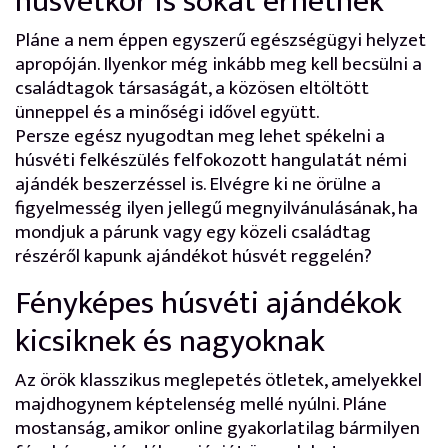
húsvétkor is sokat érhetnek
Pláne a nem éppen egyszerű egészségügyi helyzet
apropóján. Ilyenkor még inkább meg kell becsülni a
családtagok társaságát, a közösen eltöltött
ünneppel és a minőségi idővel együtt.
Persze egész nyugodtan meg lehet spékelni a
húsvéti felkészülés felfokozott hangulatát némi
ajándék beszerzéssel is. Elvégre ki ne örülne a
figyelmesség ilyen jellegű megnyilvánulásának, ha
mondjuk a párunk vagy egy közeli családtag
részéről kapunk ajándékot húsvét reggelén?
Fényképes húsvéti ajándékok
kicsiknek és nagyoknak
Az örök klasszikus meglepetés ötletek, amelyekkel
majdhogynem képtelenség mellé nyúlni. Pláne
mostanság, amikor online gyakorlatilag bármilyen