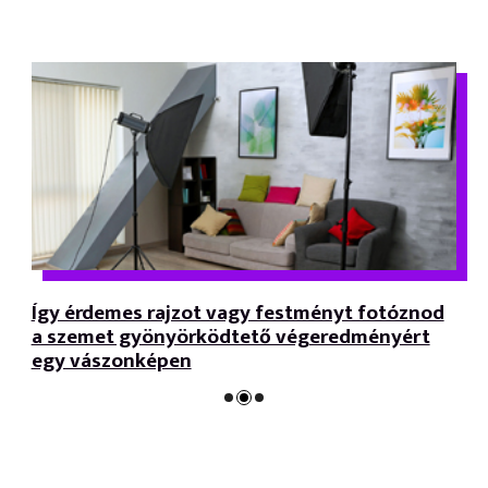
Így érdemes rajzot vagy festményt fotóznod
a szemet gyönyörködtető végeredményért
egy vászonképen