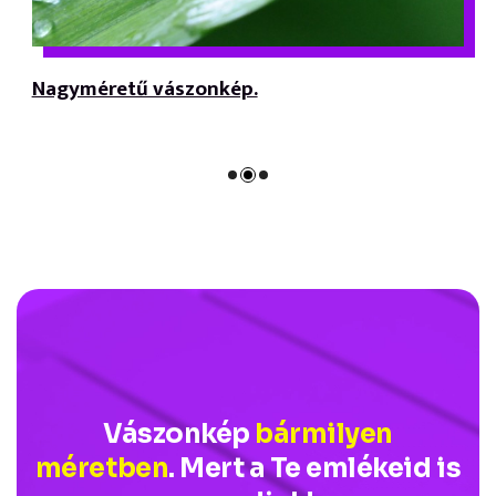
Nagyméretű vászonkép.
Vászonkép
bármilyen
méretben
. Mert a Te emlékeid is