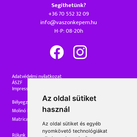
Segíthetünk?
+36 70 552 32 09
info@vaszonkepem.hu
H-P: 08-20h
Adatvédelmi nyilatkozat
ÁSZF
Impresszum
Az oldal sütiket
Bélyegzőkészítés
használ
Molinó készítés
Matrica készítés
Az oldal sütiket és egyéb
nyomkövető technológiákat
Rólunk