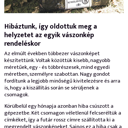
Hibáztunk, így oldottuk meg a
helyzetet az egyik vászonkép
rendeléskor
Az elmúlt években többezer vászonképet
készítettünk. Voltak közöttük kisebb, nagyobb
méretűek, egy - és többrészesek, mind egyedi
méretben, személyre szabottan. Nagy gondot
fordítunk a legjobb minőségű kivitelezésre és arra
is, hogy a kiszállítás során se sérüljenek a
csomagok.
Körülbelül egy hónapja azonban hiba csúszott a
gépezetbe. Két csomagon véletlenül felcseréltük a
címkéket, így a futár rossz címre szállította ki a
megrendelt vászonképeket. Sajnos ez a hiba csak a