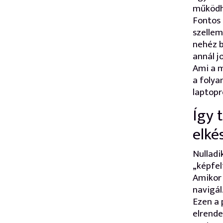
működh
Fontos 
szellem
nehéz b
annál j
Ami a m
a folya
laptopr
Így 
elké
Nulladi
„képfel
Amikor 
navigál
Ezen a 
elrende