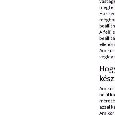
vastags
megfele
Ha szer
méghozz
beállít
A felül
beállít
ellenőr
Amikor 
véglege
Hogy
kész
Amikor
belül k
méretév
azzal k
Amikor 