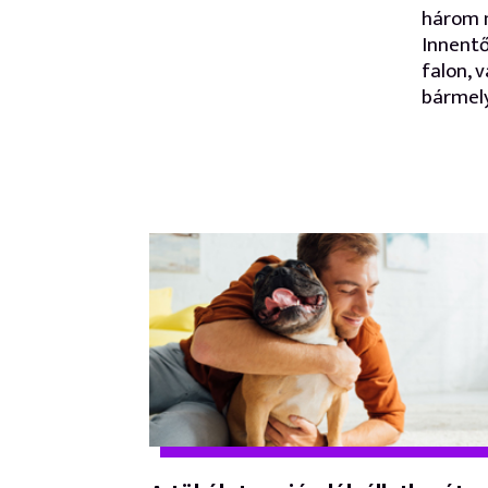
három 
Innentő
falon, 
bármely