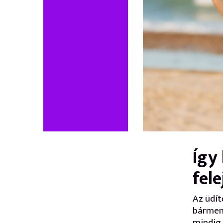
Így
fel
Az üdít
bármenn
mindig 