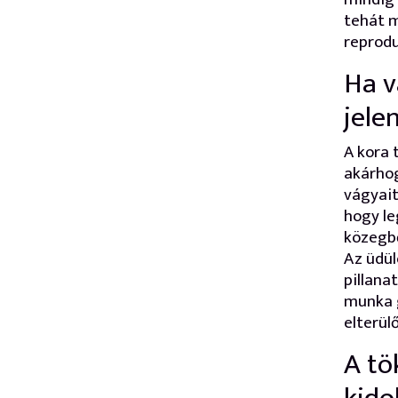
tehát 
reprodu
Ha v
jele
A kora 
akárhog
vágyait
hogy le
közegbő
Az üdül
pillana
munka g
elterül
A tö