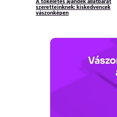
A tökéletes ajándék állatbarát
szeretteinknek: kiskedvencek
vászonképen
Vász