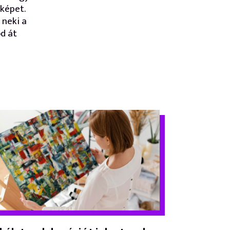
képet.
 neki a
d át