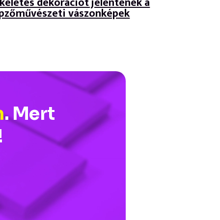
kéletes dekorációt jelentenek a
pzőművészeti vászonképek
n
. Mert
!