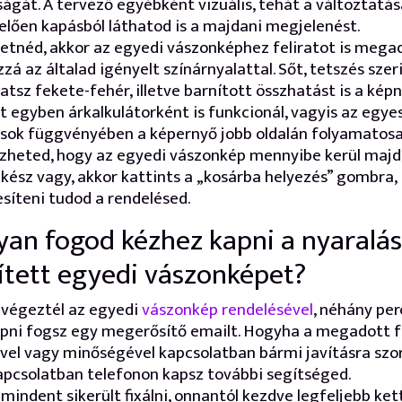
ágát. A tervező egyébként vizuális, tehát a változtatá
lően kapásból láthatod is a majdani megjelenést.
etnéd, akkor az egyedi vászonképhez feliratot is mega
á az általad igényelt színárnyalattal. Sőt, tetszés szer
hatsz fekete-fehér, illetve barnított összhatást is a képn
et egyben árkalkulátorként is funkcionál, vagyis az egye
ások függvényében a képernyő jobb oldalán folyamatos
izheted, hogy az egyedi vászonkép mennyibe kerül majd
kész vagy, akkor kattints a „kosárba helyezés” gombra, 
síteni tudod a rendelésed.
an fogod kézhez kapni a nyaralás
ített egyedi vászonképet?
 végeztél az egyedi
vászonkép rendelésével
, néhány pe
apni fogsz egy megerősítő emailt. Hogyha a megadott 
el vagy minőségével kapcsolatban bármi javításra szor
apcsolatban telefonon kapsz további segítséged.
mindent sikerült fixálni, onnantól kezdve legfeljebb ke