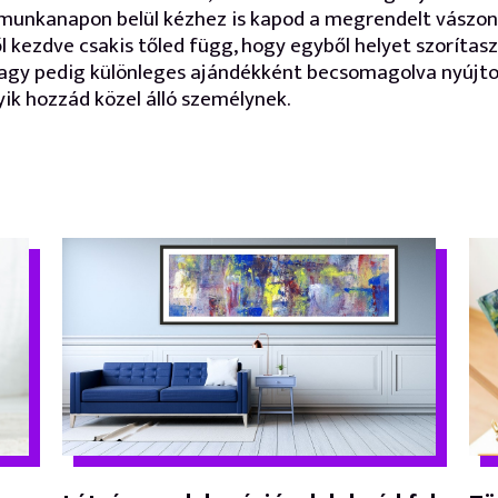
munkanapon belül kézhez is kapod a megrendelt vászon
l kezdve csakis tőled függ, hogy egyből helyet szorítasz
vagy pedig különleges ajándékként becsomagolva nyújto
ik hozzád közel álló személynek.