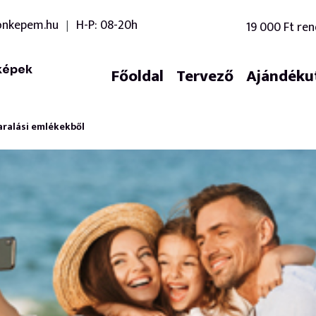
onkepem.hu
H-P: 08-20h
19 000 Ft ren
|
képek
Főoldal
Tervező
Ajándéku
aralási emlékekből