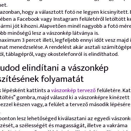
et.
azonban, hogy a választott fotó ne legyen kicsinyített.
ében a Facebook vagy Instagram felületéről letöltött k
ármi jót kihozni. Alapvetően minél nagyobb a fotó mére
obb minőségű lesz a vászonkép látványa is.
aximum 3 percet illeti, legfeljebb ennyi időt vesz majd
mat menedzselése. A rendelést akár asztali számítógépr
ól, táblagépről, vagy okostelefonról is elindíthatod.
tudod elindítani a vászonkép
szítésének folyamatát
k lépésként kattints a
vászonkép tervező
felületére. Kat
töltés” gombra, majd válaszd ki a vászonképre kinézett 
ezzel készen vagy, a felület a tervező második lépésére
.
ponton lesz lehetőséged kiválasztani az egyedi vászon
zését, a szélességét és magasságát, illetve a vakráma