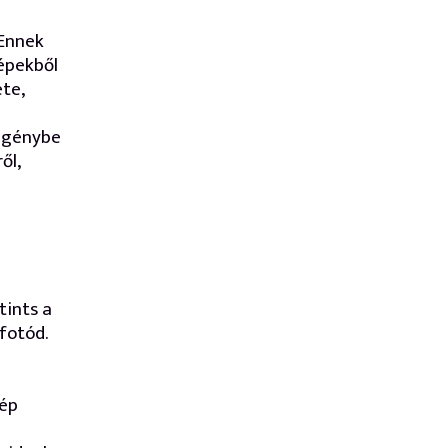
 Ennek
épekből
te,
 igénybe
ől,
tints a
fotód.
kép