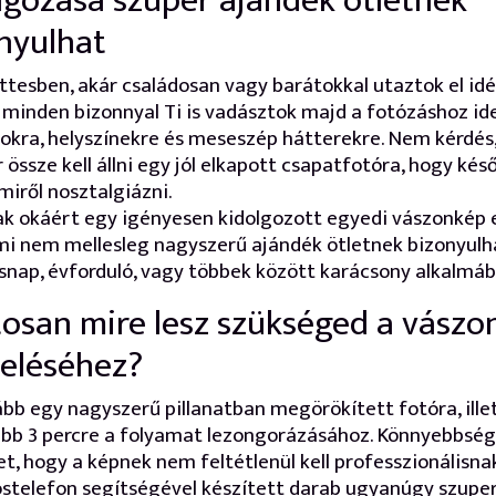
lgozása szuper ajándék ötletnek
nyulhat
ttesben, akár családosan vagy barátokkal utaztok el id
 minden bizonnyal Ti is vadásztok majd a fotózáshoz ide
tokra, helyszínekre és meseszép hátterekre. Nem kérdés
r össze kell állni egy jól elkapott csapatfotóra, hogy kés
miről nosztalgiázni.
k okáért egy igényesen kidolgozott egyedi vászonkép 
ami nem mellesleg nagyszerű ajándék ötletnek bizonyulh
snap, évforduló, vagy többek között karácsony alkalmáb
osan mire lesz szükséged a vászo
eléséhez?
bb egy nagyszerű pillanatban megörökített fotóra, ille
ebb 3 percre a folyamat lezongorázásához. Könnyebbsé
et, hogy a képnek nem feltétlenül kell professzionálisnak
stelefon segítségével készített darab ugyanúgy szuper