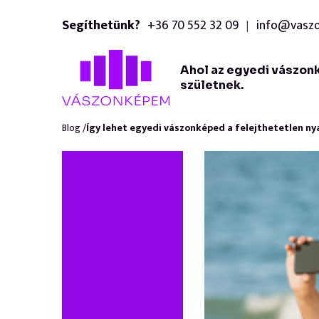
Segíthetünk?
+36 70 552 32 09
info@vasz
|
Ahol az egyedi vászon
születnek.
Blog /
Így lehet egyedi vászonképed a felejthetetlen ny