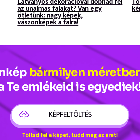
Látványos dekorációval dobnád fel
Tö
az unalmas falakat? Van egy
ké
ötletünk: nagy képek,
vászonképek a falra!
onkép
bármilyen méretbe
a Te emlékeid is egyediek
KÉPFELTÖLTÉS
Töltsd fel a képet, tudd meg az árat!