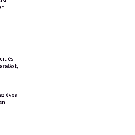
an
eit és
aralást,
ész éves
ben
ó