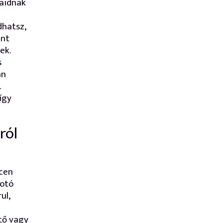
saidnak
dhatsz,
int
ek.
s
an
.
így
ról
rcen
fotó
ul,
ttő vagy