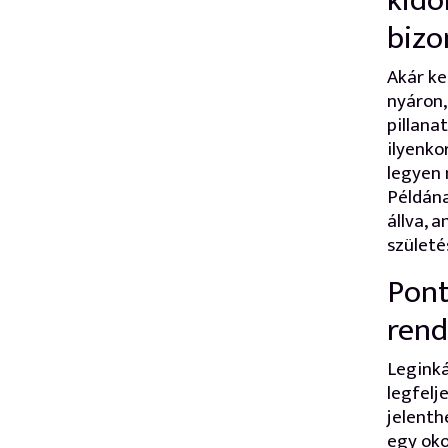
kido
bizo
Akár ke
nyáron,
pillana
ilyenko
legyen 
Példána
állva, 
születé
Pont
rend
Leginká
legfelj
jelenth
egy oko