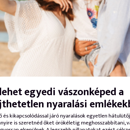
 lehet egyedi vászonképed a
ejthetetlen nyaralási emlékek
ő és kikapcsolódással járó nyaralások egyetlen hátulütő
yire is szeretnéd őket örökéletig meghosszabbítani, 
gyorsan elrepülnek. A legszebb pillanatokat ezért célsz