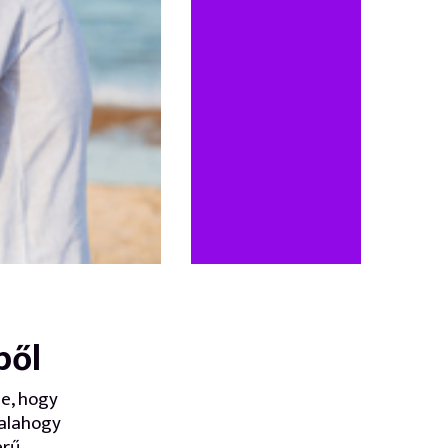
ből
je, hogy
valahogy
erű