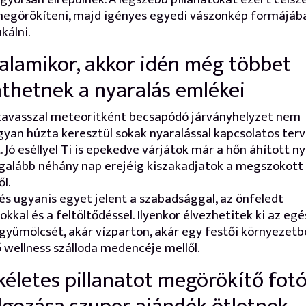
megörökíteni, majd igényes egyedi vászonkép formájáb
kálni.
alamikor, akkor idén még többet
nthetnek a nyaralás emlékei
tavasszal meteoritként becsapódó járványhelyzet nem
yan húzta keresztül sokak nyaralással kapcsolatos terv
. Jó eséllyel Ti is epekedve várjátok már a hőn áhított ny
galább néhány nap erejéig kiszakadjatok a megszokott
l.
és ugyanis egyet jelent a szabadsággal, az önfeledt
tokkal és a feltöltődéssel. Ilyenkor élvezhetitek ki az eg
yümölcsét, akár vízparton, akár egy festői környezet
ő wellness szálloda medencéje mellől.
kéletes pillanatot megörökítő fot