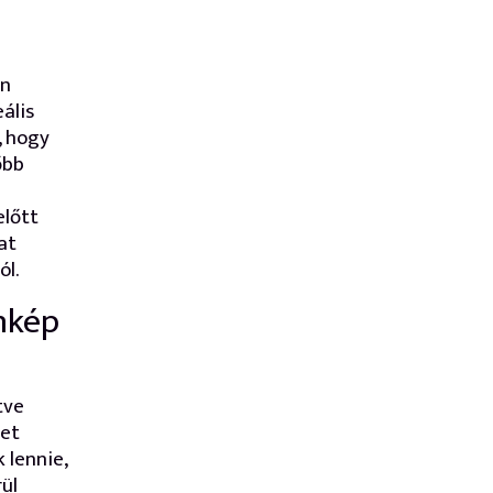
én
ális
, hogy
őbb
előtt
at
ól.
nkép
tve
get
 lennie,
ül