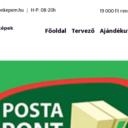
onkepem.hu
H-P: 08-20h
19 000 Ft ren
|
képek
Főoldal
Tervező
Ajándéku