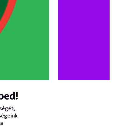
ped!
ségét,
ségeink
 a