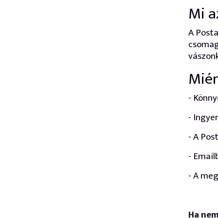
Mi a
A Posta
csomago
vászonk
Miér
- Könny
- Ingye
- A Pos
- Email
- A meg
Ha nem