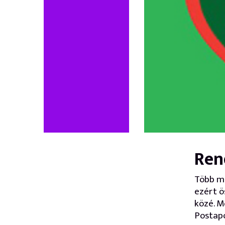
Ren
Több me
ezért ö
közé. M
Postapo