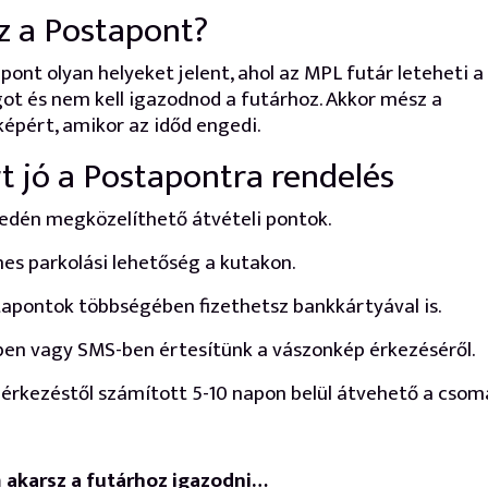
z a Postapont?
pont olyan helyeket jelent, ahol az MPL futár leteheti a
t és nem kell igazodnod a futárhoz. Akkor mész a
épért, amikor az időd engedi.
t jó a Postapontra rendelés
edén megközelíthető átvételi pontok.
nes parkolási lehetőség a kutakon.
tapontok többségében fizethetsz bankkártyával is.
ben vagy SMS-ben értesítünk a vászonkép érkezéséről.
érkezéstől számított 5-10 napon belül átvehető a csom
 akarsz a futárhoz igazodni…