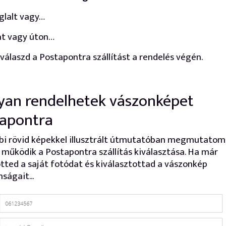
glalt vagy…
at vagy úton…
válaszd a Postapontra szállítást a rendelés végén.
an rendelhetek vászonképet
apontra
bi rövid képekkel illusztrált útmutatóban megmutatom
működik a Postapontra szállítás kiválasztása. Ha már
ötted a saját fotódat és kiválasztottad a vászonkép
ságait...