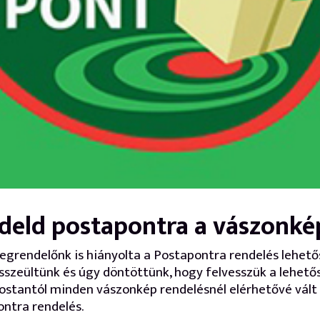
deld postapontra a vászonké
grendelőnk is hiányolta a Postapontra rendelés lehető
sszeültünk és úgy döntöttünk, hogy felvesszük a lehető
ostantól minden vászonkép rendelésnél elérhetővé vált
ntra rendelés.