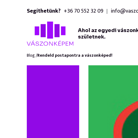
Segíthetünk?
+36 70 552 32 09
info@vasz
|
Ahol az egyedi vászon
születnek.
Blog /
Rendeld postapontra a vászonképed!