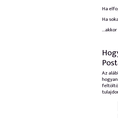
Ha elfo
Ha sok
…akkor 
Hogy
Post
Az aláb
hogyan 
feltölt
tulajdon