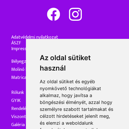
Adatvédelmi nyilatkozat
ÁSZF
Impresszum
Az oldal sütiket
Bélyegzőkészítés
használ
Molinó készítés
Matrica készítés
Az oldal sütiket és egyéb
nyomkövető technológiákat
Rólunk
alkalmaz, hogy javítsa a
GYIK
böngészési élményét, azzal hogy
Rendelés és kiszállítás
személyre szabott tartalmakat és
Viszonteladóknak
célzott hirdetéseket jelenít meg,
és elemzi a weboldalunk
Galéria