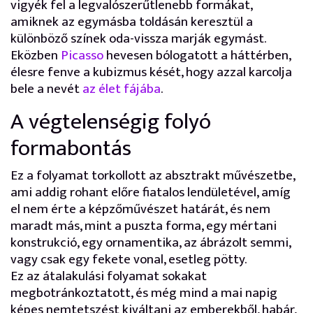
vigyék fel a legvalószerűtlenebb formákat,
amiknek az egymásba toldásán keresztül a
különböző színek oda-vissza marják egymást.
Eközben
Picasso
hevesen bólogatott a háttérben,
élesre fenve a kubizmus kését, hogy azzal karcolja
bele a nevét
az élet fájába
.
A végtelenségig folyó
formabontás
Ez a folyamat torkollott az absztrakt művészetbe,
ami addig rohant előre fiatalos lendületével, amíg
el nem érte a képzőművészet határát, és nem
maradt más, mint a puszta forma, egy mértani
konstrukció, egy ornamentika, az ábrázolt semmi,
vagy csak egy fekete vonal, esetleg pötty.
Ez az átalakulási folyamat sokakat
megbotránkoztatott, és még mind a mai napig
képes nemtetszést kiváltani az emberekből, habár,