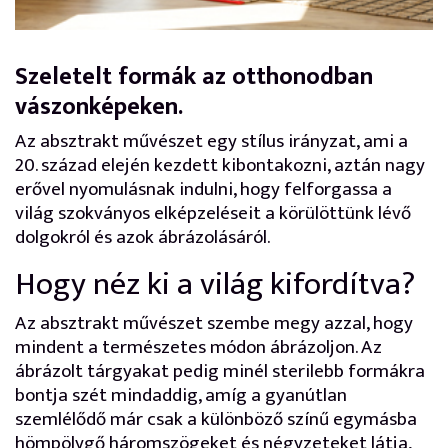
Szeletelt formák az otthonodban
vászonképeken.
Az absztrakt művészet egy stílus irányzat, ami a
20. század elején kezdett kibontakozni, aztán nagy
erővel nyomulásnak indulni, hogy felforgassa a
világ szokványos elképzeléseit a körülöttünk lévő
dolgokról és azok ábrázolásáról.
Hogy néz ki a világ kifordítva?
Az absztrakt művészet szembe megy azzal, hogy
mindent a természetes módon ábrázoljon. Az
ábrázolt tárgyakat pedig minél sterilebb formákra
bontja szét mindaddig, amíg a gyanútlan
szemlélődő már csak a különböző színű egymásba
hömpölygő háromszögeket és négyzeteket látja,