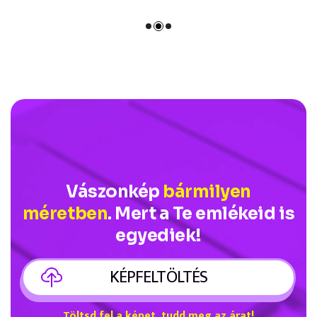
Vászonkép
bármilyen
méretben
. Mert a Te emlékeid is
egyediek!
KÉPFELTÖLTÉS
Töltsd fel a képet, tudd meg az árat!