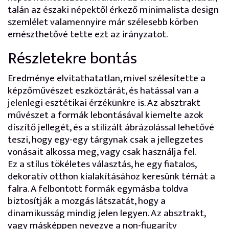
talán az északi népektől érkező minimalista design
szemlélet valamennyire már szélesebb körben
emészthetővé tette ezt az irányzatot.
Részletekre bontás
Eredménye elvitathatatlan, mivel szélesítette a
képzőművészet eszköztárát, és hatással van a
jelenlegi esztétikai érzékünkre is. Az absztrakt
művészet a formák lebontásával kiemelte azok
díszítő jellegét, és a stilizált ábrázolással lehetővé
teszi, hogy egy-egy tárgynak csak a jellegzetes
vonásait alkossa meg, vagy csak használja fel.
Ez a stílus tökéletes választás, he egy fiatalos,
dekoratív otthon kialakításához keresünk témát a
falra. A felbontott formák egymásba toldva
biztosítják a mozgás látszatát, hogy a
dinamikusság mindig jelen legyen. Az absztrakt,
vagy másképpen nevezve a non-fiugarítv