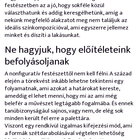
festészetben az a jó, hogy sokféle közül
választhatunk és addig keresgélhetünk, amíg a
nekünk megfelelő alakzatot meg nem találjuk az
ideális színkompozícióval, ami egyszerre jellemez
minket és díszíti a lakásunkat.
Ne hagyjuk, hogy előítéleteink
befolyásoljanak
A nonfiguratív festészettől nem kell félni. A század
elején a törekvést inkább lehetne tekinteni egy
folyamatnak, ami azokat a határokat kereste,
ameddig el lehet menni, hogy mi az ami még
belefér a művészet legtágabb fogalmába. És ennek
tanúbizonyságául sajnos, vagy nem, de elég sok
minden került fel erre a palettára.
Viszont egy rendkívül izgalmas kifejezési mód, ami
a formák szétdarabolásával végtelen lehetőség