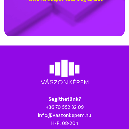
Segíthetünk?
+36 70 552 32 09
info@vaszonkepem.hu
H-P: 08-20h