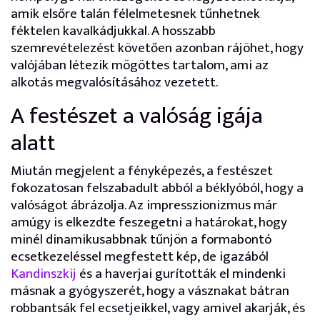
amik elsőre talán félelmetesnek tűnhetnek
féktelen kavalkádjukkal. A hosszabb
szemrevételezést követően azonban rájöhet, hogy
valójában létezik mögöttes tartalom, ami az
alkotás megvalósításához vezetett.
A festészet a valóság igája
alatt
Miután megjelent a fényképezés, a festészet
fokozatosan felszabadult abból a béklyóból, hogy a
valóságot ábrázolja. Az impresszionizmus már
amúgy is elkezdte feszegetni a határokat, hogy
minél dinamikusabbnak tűnjön a formabontó
ecsetkezeléssel megfestett kép, de igazából
Kandinszkij
és a haverjai gurították el mindenki
másnak a gyógyszerét, hogy a vásznakat bátran
robbantsák fel ecsetjeikkel, vagy amivel akarják, és