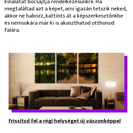
kínálatát bocsájtja rendelkezésünkre. Ha
megtaláltad azt a képet, ami igazán tetszik neked,
akkor ne habozz, kattints át a képszerkesztőnkbe
és nemsokára már ki is akaszthatod otthonod
falára.
Frissítsd fel a régi helységet új vászonképpel