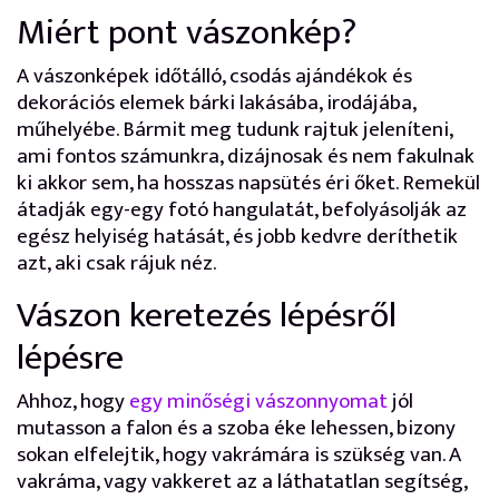
Miért pont vászonkép?
A vászonképek időtálló, csodás ajándékok és
dekorációs elemek bárki lakásába, irodájába,
műhelyébe. Bármit meg tudunk rajtuk jeleníteni,
ami fontos számunkra, dizájnosak és nem fakulnak
ki akkor sem, ha hosszas napsütés éri őket. Remekül
átadják egy-egy fotó hangulatát, befolyásolják az
egész helyiség hatását, és jobb kedvre deríthetik
azt, aki csak rájuk néz.
Vászon keretezés lépésről
lépésre
Ahhoz, hogy
egy minőségi vászonnyomat
jól
mutasson a falon és a szoba éke lehessen, bizony
sokan elfelejtik, hogy vakrámára is szükség van. A
vakráma, vagy vakkeret az a láthatatlan segítség,