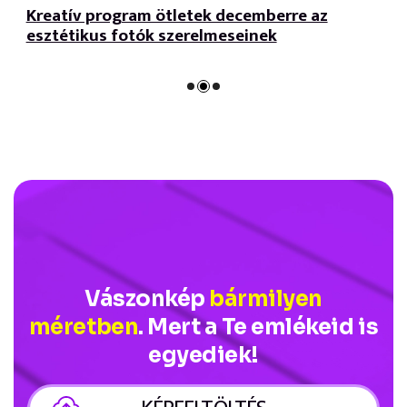
Kreatív program ötletek decemberre az
esztétikus fotók szerelmeseinek
Vászonkép
bármilyen
méretben
. Mert a Te emlékeid is
egyediek!