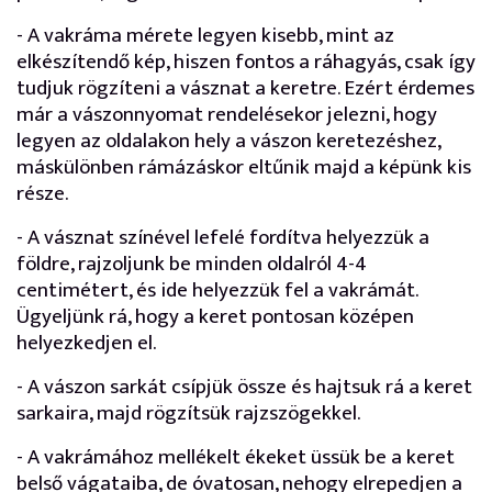
- A vakráma mérete legyen kisebb, mint az
elkészítendő kép, hiszen fontos a ráhagyás, csak így
tudjuk rögzíteni a vásznat a keretre. Ezért érdemes
már a vászonnyomat rendelésekor jelezni, hogy
legyen az oldalakon hely a vászon keretezéshez,
máskülönben rámázáskor eltűnik majd a képünk kis
része.
- A vásznat színével lefelé fordítva helyezzük a
földre, rajzoljunk be minden oldalról 4-4
centimétert, és ide helyezzük fel a vakrámát.
Ügyeljünk rá, hogy a keret pontosan középen
helyezkedjen el.
- A vászon sarkát csípjük össze és hajtsuk rá a keret
sarkaira, majd rögzítsük rajzszögekkel.
- A vakrámához mellékelt ékeket üssük be a keret
belső vágataiba, de óvatosan, nehogy elrepedjen a