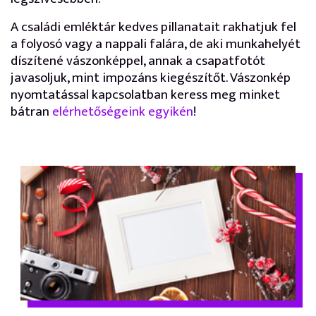
A családi emléktár kedves pillanatait rakhatjuk fel
a folyosó vagy a nappali falára, de aki munkahelyét
díszítené vászonképpel, annak a csapatfotót
javasoljuk, mint impozáns kiegészítőt. Vászonkép
nyomtatással kapcsolatban keress meg minket
bátran
elérhetőségeink egyikén
!