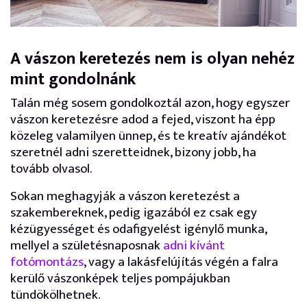
A vászon keretezés nem is olyan nehéz
mint gondolnánk
Talán még sosem gondolkoztál azon, hogy egyszer
vászon keretezésre adod a fejed, viszont ha épp
közeleg valamilyen ünnep, és te kreatív ajándékot
szeretnél adni szeretteidnek, bizony jobb, ha
tovább olvasol.
Sokan meghagyják a vászon keretezést a
szakembereknek, pedig igazából ez csak egy
kézügyességet és odafigyelést igénylő munka,
mellyel a születésnaposnak
adni kívánt
fotómontázs
, vagy a lakásfelújítás végén a falra
kerülő vászonképek teljes pompájukban
tündökölhetnek.