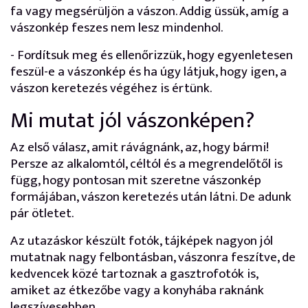
fa vagy megsérüljön a vászon. Addig üssük, amíg a
vászonkép feszes nem lesz mindenhol.
- Fordítsuk meg és ellenőrizzük, hogy egyenletesen
feszül-e a vászonkép és ha úgy látjuk, hogy igen, a
vászon keretezés végéhez is értünk.
Mi mutat jól vászonképen?
Az első válasz, amit rávágnánk, az, hogy bármi!
Persze az alkalomtól, céltól és a megrendelőtől is
függ, hogy pontosan mit szeretne vászonkép
formájában, vászon keretezés után látni. De adunk
pár ötletet.
Az utazáskor készült fotók, tájképek nagyon jól
mutatnak nagy felbontásban, vászonra feszítve, de
kedvencek közé tartoznak a gasztrofotók is,
amiket az étkezőbe vagy a konyhába raknánk
legszívesebben.