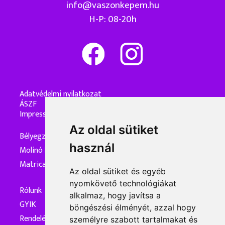
info@vaszonkepem.hu
H-P: 08-20h
Adatvédelmi nyilatkozat
ÁSZF
Impresszum
Az oldal sütiket
Bélyegzőkészítés
használ
Molinó készítés
Matrica készítés
Az oldal sütiket és egyéb
nyomkövető technológiákat
Rólunk
alkalmaz, hogy javítsa a
GYIK
böngészési élményét, azzal hogy
Rendelés és kiszállítás
személyre szabott tartalmakat és