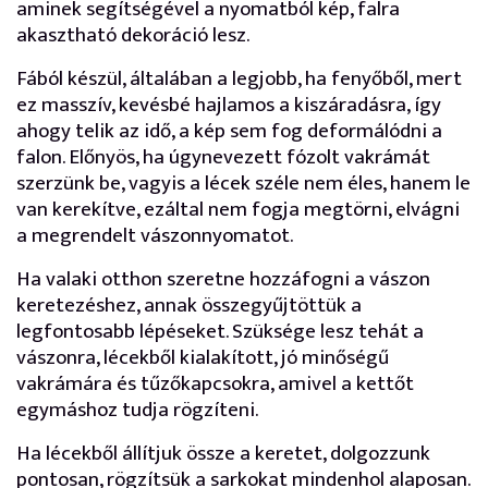
aminek segítségével a nyomatból kép, falra
akasztható dekoráció lesz.
Fából készül, általában a legjobb, ha fenyőből, mert
ez masszív, kevésbé hajlamos a kiszáradásra, így
ahogy telik az idő, a kép sem fog deformálódni a
falon. Előnyös, ha úgynevezett fózolt vakrámát
szerzünk be, vagyis a lécek széle nem éles, hanem le
van kerekítve, ezáltal nem fogja megtörni, elvágni
a megrendelt vászonnyomatot.
Ha valaki otthon szeretne hozzáfogni a vászon
keretezéshez, annak összegyűjtöttük a
legfontosabb lépéseket. Szüksége lesz tehát a
vászonra, lécekből kialakított, jó minőségű
vakrámára és tűzőkapcsokra, amivel a kettőt
egymáshoz tudja rögzíteni.
Ha lécekből állítjuk össze a keretet, dolgozzunk
pontosan, rögzítsük a sarkokat mindenhol alaposan.