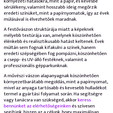
környezeti hatásokra, mint a papír, és kevésbé
sérülékeny, valamint hosszabb ideig megőrzik
eredeti színüket, mint a papírnyomatok, így az évek
múlásával is élvezhetőek maradnak.
A festővászon struktúrája miatt a képeknek
mélyebb textúrája van, amelynek köszönhetően
élénkebb és realisztikusabb hatást keltenek. Évek
múltán sem fognak kifakulni a színek, hanem
eredeti szépségében fog pompázni, köszönhetően
a csepp- és UV-álló festéknek, valamint a
professzionális gépparkunknak.
A művészi vászon alapanyagnak köszönhetően
környezetbarátabb megoldás, mint a papírnyomat,
mivel az anyaga tartósabb és kevesebb hulladékot
termel a gyártási folyamat során. Ha segítségre
vagy tanácsra van szükséged, akkor
keress
bennünket az elérhetőségeinken
és szívesen
segítünk, hiszen az a célunk, hogy maximálisan