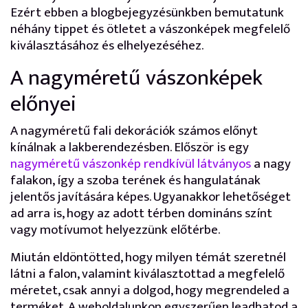
Ezért ebben a blogbejegyzésünkben bemutatunk
néhány tippet és ötletet a vászonképek megfelelő
kiválasztásához és elhelyezéséhez.
A nagyméretű vászonképek
előnyei
A nagyméretű fali dekorációk számos előnyt
kínálnak a lakberendezésben. Először is egy
nagyméretű vászonkép rendkívül látványos
a nagy
falakon, így a szoba terének és hangulatának
jelentős javítására képes. Ugyanakkor lehetőséget
ad arra is, hogy az adott térben domináns színt
vagy motívumot helyezzünk előtérbe.
Miután eldöntötted, hogy milyen témát szeretnél
látni a falon, valamint kiválasztottad a megfelelő
méretet, csak annyi a dolgod, hogy megrendeled a
terméket. A weboldalunkon egyszerűen leadhatod a