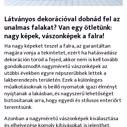
Látványos dekorációval dobnád fel az
unalmas falakat? Van egy ötletünk:
nagy képek, vászonképek a falra!
Ha nagy képeket teszel a falra, az garantáltan
magára vonja a tekintetet, ezért ha hatásvadász
dekoráción töröd a fejed, akkor nem is kell tovább
gondolkoznod!A nagyméretű vászonképek az
utóbbi években egyre népszerűbbek lettek a
lakberendezés területén. Ezek a különleges
műalkotásoknak is beillő nyomatok igazi élményt
nyújtanak a lakásban, és nagyszerű lehetőséget
biztosítanak arra, hogy egyedi és stílusos enteriőrt
teremtsünk.
Azonban a nagyméretű vászonképek kiválasztása
és elhelyezése komoly kihívásokat is jelenthet.