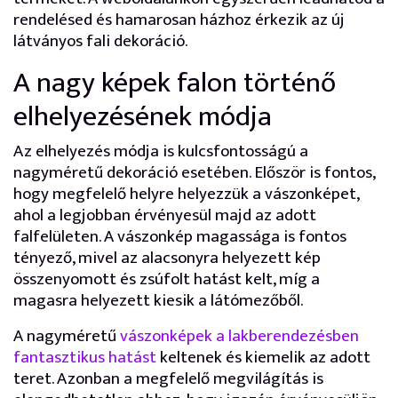
rendelésed és hamarosan házhoz érkezik az új
látványos fali dekoráció.
A nagy képek falon történő
elhelyezésének módja
Az elhelyezés módja is kulcsfontosságú a
nagyméretű dekoráció esetében. Először is fontos,
hogy megfelelő helyre helyezzük a vászonképet,
ahol a legjobban érvényesül majd az adott
falfelületen. A vászonkép magassága is fontos
tényező, mivel az alacsonyra helyezett kép
összenyomott és zsúfolt hatást kelt, míg a
magasra helyezett kiesik a látómezőből.
A nagyméretű
vászonképek a lakberendezésben
fantasztikus hatást
keltenek és kiemelik az adott
teret. Azonban a megfelelő megvilágítás is