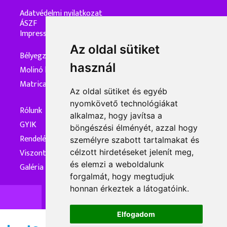
Adatvédelmi nyilatkozat
ÁSZF
Impresszum
Az oldal sütiket
Bélyegzőkészítés
használ
Molinó készítés
Matrica készítés
Az oldal sütiket és egyéb
nyomkövető technológiákat
Rólunk
alkalmaz, hogy javítsa a
GYIK
böngészési élményét, azzal hogy
Rendelés és kiszállítás
személyre szabott tartalmakat és
Viszonteladóknak
célzott hirdetéseket jelenít meg,
és elemzi a weboldalunk
Galéria
forgalmát, hogy megtudjuk
honnan érkeztek a látogatóink.
Elfogadom