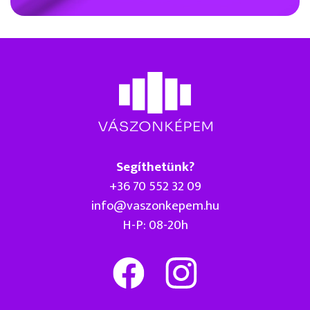
Segíthetünk?
+36 70 552 32 09
info@vaszonkepem.hu
H-P: 08-20h