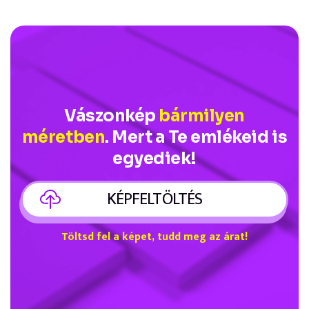
Vászonkép
bármilyen
méretben
. Mert a Te emlékeid is
egyediek!
KÉPFELTÖLTÉS
Töltsd fel a képet, tudd meg az árat!