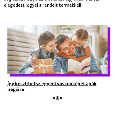
elégedett legyél a rendelt termékkel!
Így készíthetsz egyedi vászonképet apák
napjára