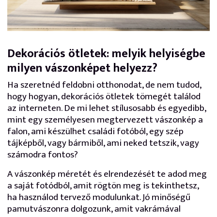
Dekorációs ötletek: melyik helyiségbe
milyen vászonképet helyezz?
Ha szeretnéd feldobni otthonodat, de nem tudod,
hogy hogyan, dekorációs ötletek tömegét találod
az interneten. De mi lehet stílusosabb és egyedibb,
mint egy személyesen megtervezett vászonkép a
falon, ami készülhet családi fotóból, egy szép
tájképből, vagy bármiből, ami neked tetszik, vagy
számodra fontos?
A vászonkép méretét és elrendezését te adod meg
a saját fotódból, amit rögtön meg is tekinthetsz,
ha használod tervező modulunkat. Jó minőségű
pamutvászonra dolgozunk, amit vakrámával