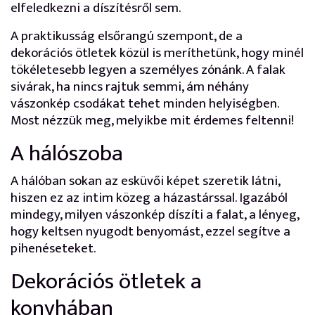
elfeledkezni a díszítésről sem.
A praktikusság elsőrangú szempont, de a
dekorációs ötletek közül is meríthetünk, hogy minél
tökéletesebb legyen a személyes zónánk. A falak
sivárak, ha nincs rajtuk semmi, ám néhány
vászonkép csodákat tehet minden helyiségben.
Most nézzük meg, melyikbe mit érdemes feltenni!
A hálószoba
A hálóban sokan az esküvői képet szeretik látni,
hiszen ez az intim közeg a házastárssal. Igazából
mindegy, milyen vászonkép díszíti a falat, a lényeg,
hogy keltsen nyugodt benyomást, ezzel segítve a
pihenéseteket.
Dekorációs ötletek a
konyhában