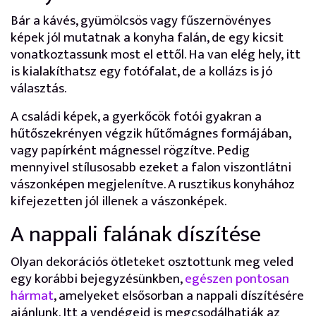
Bár a kávés, gyümölcsös vagy fűszernövényes
képek jól mutatnak a konyha falán, de egy kicsit
vonatkoztassunk most el ettől. Ha van elég hely, itt
is kialakíthatsz egy fotófalat, de a kollázs is jó
választás.
A családi képek, a gyerkőcök fotói gyakran a
hűtőszekrényen végzik hűtőmágnes formájában,
vagy papírként mágnessel rögzítve. Pedig
mennyivel stílusosabb ezeket a falon viszontlátni
vászonképen megjelenítve. A rusztikus konyhához
kifejezetten jól illenek a vászonképek.
A nappali falának díszítése
Olyan dekorációs ötleteket osztottunk meg veled
egy korábbi bejegyzésünkben,
egészen pontosan
hármat
, amelyeket elsősorban a nappali díszítésére
ajánlunk. Itt a vendégeid is megcsodálhatják az