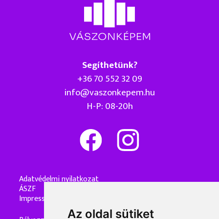
Segíthetünk?
+36 70 552 32 09
info@vaszonkepem.hu
H-P: 08-20h
Adatvédelmi nyilatkozat
ÁSZF
Impresszum
Az oldal sütiket