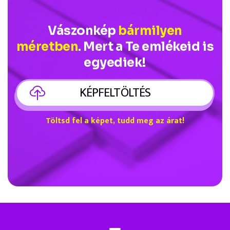
Vászonkép
bármilyen
méretben
. Mert a Te emlékeid is
egyediek!
KÉPFELTÖLTÉS
Töltsd fel a képet, tudd meg az árat!