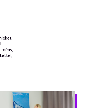
mléket
l
élmény,
tettél,