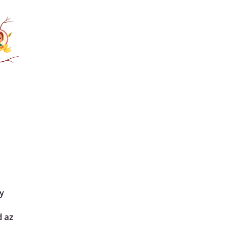
y
d az