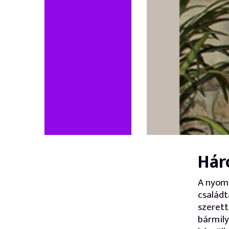
Hár
A nyomt
családt
szerett
bármily