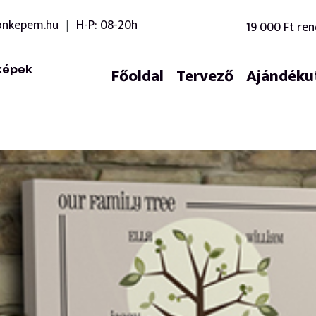
onkepem.hu
H-P: 08-20h
19 000 Ft ren
|
képek
Főoldal
Tervező
Ajándéku