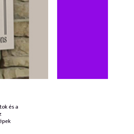
tok és a
z
képek