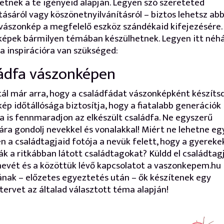
etnek a te igényeid alapján. Legyen szó szereteted
ásáról vagy köszönetnyilvánításról – biztos lehetsz abb
vászonkép a megfelelő eszköz szándékaid kifejezésére.
épek bármilyen témában készülhetnek. Legyen itt néh
a inspirációra van szükséged:
ádfa vászonképen
ál már arra, hogy a családfádat vászonképként készítsd
ép időtállósága biztosítja, hogy a fiatalabb generációk
 is fennmaradjon az elkészült családfa. Ne egyszerű
ára gondolj nevekkel és vonalakkal! Miért ne lehetne eg
n a családtagjaid fotója a nevük felett, hogy a gyerekek
ák a ritkábban látott családtagokat? Küldd el családtag
nevét és a közöttük lévő kapcsolatot a vaszonkepem.hu
nak – előzetes egyeztetés után – ők készítenek egy
tervet az általad választott téma alapján!