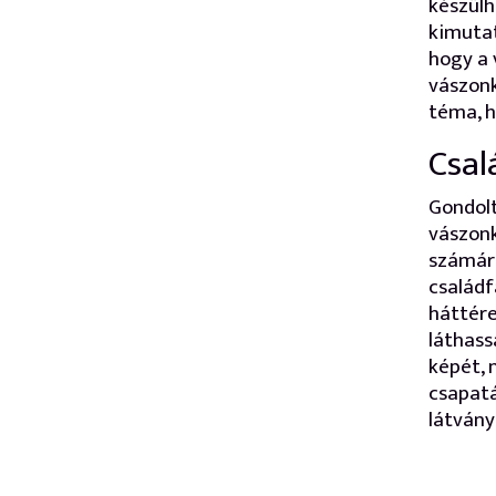
készülh
kimutat
hogy a 
vászonk
téma, h
Csal
Gondolt
vászonk
számára
családf
háttére
láthass
képét, 
csapatá
látvány