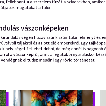
ra, fellobbantja a szerelem tüzét a szívetekben, amikor
látjátok magatokat a falon.
ndulás vászonképeken
kirándulás végén hazaviszünk számtalan élményt és e
ű, távoli tájakról és az ott élő emberekről. Egy tájképpe
ik helyiséget fel lehet dobni, de még ennél is nagyobb 
arról a vászonképről, amit a legutóbbi nyaraláskor készí
vendégnek el tudsz mesélni egy rövid történetet.