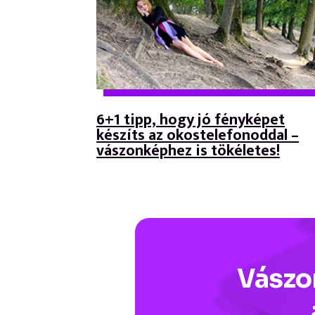
6+1 tipp, hogy jó fényképet
készíts az okostelefonoddal –
vászonképhez is tökéletes!
Vász