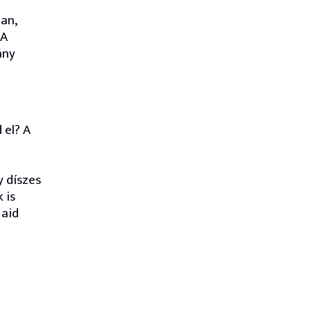
an,
 A
ány
 el? A
y díszes
 is
jaid