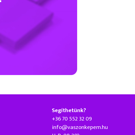
Segíthetünk?
+36 70 552 32 09
info@vaszonkepem.hu