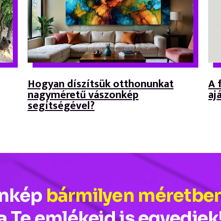
Hogyan díszítsük otthonunkat
A 
nagyméretű vászonkép
aj
segítségével?
onkép
bármilyen méretbe
a Te emlékeid is egyediek