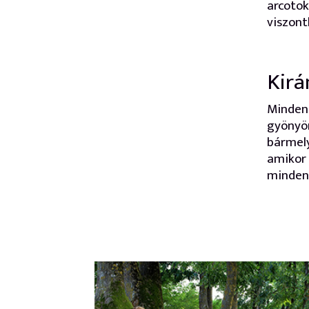
arcotok
viszont
Kirá
Minden 
gyönyör
bármely
amikor 
minden 