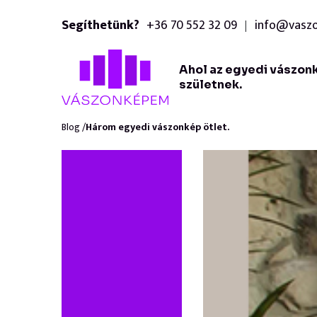
Segíthetünk?
+36 70 552 32 09
info@vasz
|
Ahol az egyedi vászon
születnek.
Blog /
Három egyedi vászonkép ötlet.