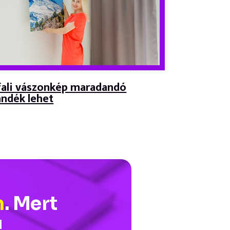
fali vászonkép maradandó
ándék lehet
n
. Mert
!