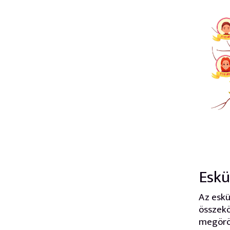
Eskü
Az esk
összekö
megörök