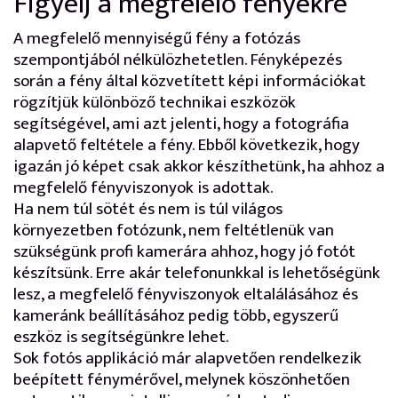
Figyelj a megfelelő fényekre
A megfelelő mennyiségű fény a fotózás
szempontjából nélkülözhetetlen. Fényképezés
során a fény által közvetített képi információkat
rögzítjük különböző technikai eszközök
segítségével, ami azt jelenti, hogy a fotográfia
alapvető feltétele a fény. Ebből következik, hogy
igazán jó képet csak akkor készíthetünk, ha ahhoz a
megfelelő fényviszonyok is adottak.
Ha nem túl sötét és nem is túl világos
környezetben fotózunk, nem feltétlenük van
szükségünk profi kamerára ahhoz, hogy jó fotót
készítsünk. Erre akár telefonunkkal is lehetőségünk
lesz, a megfelelő fényviszonyok eltalálásához és
kameránk beállításához pedig több, egyszerű
eszköz is segítségünkre lehet.
Sok fotós applikáció már alapvetően rendelkezik
beépített fénymérővel, melynek köszönhetően