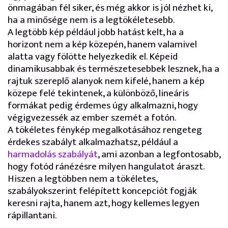
önmagában fél siker, és még akkor is jól nézhet ki,
ha a minősége nem is a legtökéletesebb.
A legtöbb kép például jobb hatást kelt, ha a
horizont nem a kép közepén, hanem valamivel
alatta vagy fölötte helyezkedik el. Képeid
dinamikusabbak és természetesebbek lesznek, ha a
rajtuk szereplő alanyok nem kifelé, hanem a kép
közepe felé tekintenek, a különböző, lineáris
formákat pedig érdemes úgy alkalmazni, hogy
végigvezessék az ember szemét a fotón.
A tökéletes fénykép megalkotásához rengeteg
érdekes szabályt alkalmazhatsz, például a
harmadolás szabályát
, ami azonban a legfontosabb,
hogy fotód ránézésre milyen hangulatot áraszt.
Hiszen a legtöbben nem a tökéletes,
szabályokszerint felépített koncepciót fogják
keresni rajta, hanem azt, hogy kellemes legyen
rápillantani.