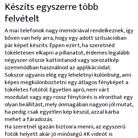
Készíts egyszerre több
felvételt
A mai telefonok nagy memóriával rendelkeznek, így
bőven van hely arra, hogy egy adott szituációban
pár képet készíts. Éppen ezért, ha szeretnéd
tökéletesen elkapni a pillanatot, érdemes legalább
négyszer-ötször kattintanod vagy sorozatkép
üzemmódban használnod az applikációdat.
Sokszor ugyanis elég egy leheletnyi különbség, ami
képes megkülönböztetni egy átlagos fényképet a
tökéletes fotótól. Egyetlen apró, nem várt
mozdulat vagy egy rossz fénytörés is elronthat egy
olyan beállítást, mely önmagában nagyon jól mutat,
ha pedig csak egyetlen kép készül, azzal kárba
mehet a fáradozás.
Ha szeretnél igazán biztosra menni, az egyszerű
fotók helyett akár jó minőségű 4K videót is