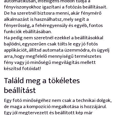
automatikusan, intelligens módon tudja a
fényviszonyokhoz igazítani a fotózás beállításait.
De ha szeretnél biztosra menni, akár fénymérő
alkalmazást is használhatsz, mely segít a
fényerősség, a fehéregyensúly és egyéb, fontos
funkciók ebállításában.
Ha pedig nem szeretnél ezekkel a beállításokkal
bajlódni, egyszerűen csak tölts le egy jó fotós
applikációt, állítsd automata üzemmódra, és ügyelj
arra, hogy megfelelő mennyiségű természetes
fény vagy jó minőségű megvilágítás mellett
készítsd fotóidat!
Találd meg a tökéletes
beállítást
Egy fotó minőségéhez nem csak a technikai dolgok,
de maga a kompozíció megalkotása is hozzájárul.
Egy jól megtervezett és beállított kép már