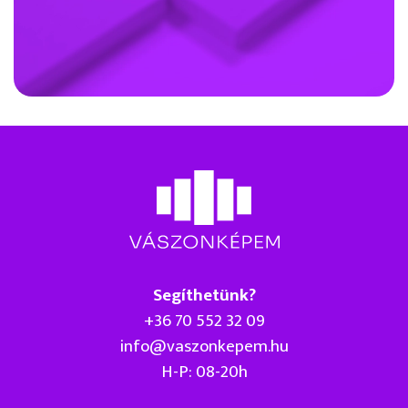
Segíthetünk?
+36 70 552 32 09
info@vaszonkepem.hu
H-P: 08-20h