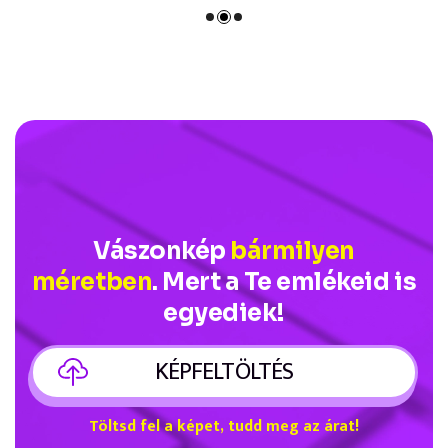
Vászonkép
bármilyen
méretben
. Mert a Te emlékeid is
egyediek!
KÉPFELTÖLTÉS
Töltsd fel a képet, tudd meg az árat!