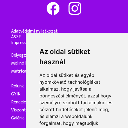
Adatvédelmi nyilatkozat
ÁSZF
Impresszum
Az oldal sütiket
Bélyegzőkészítés
használ
Molinó készítés
Matrica készítés
Az oldal sütiket és egyéb
nyomkövető technológiákat
Rólunk
alkalmaz, hogy javítsa a
GYIK
böngészési élményét, azzal hogy
Rendelés és kiszállítás
személyre szabott tartalmakat és
Viszonteladóknak
célzott hirdetéseket jelenít meg,
és elemzi a weboldalunk
Galéria
forgalmát, hogy megtudjuk