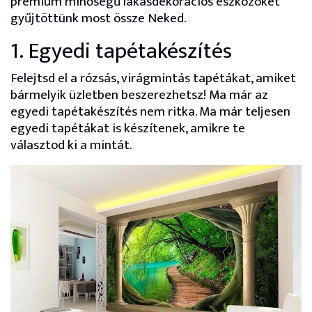
prémium minőségű lakásdekorációs eszközöket
gyűjtöttünk most össze Neked.
1. Egyedi tapétakészítés
Felejtsd el a rózsás, virágmintás tapétákat, amiket
bármelyik üzletben beszerezhetsz! Ma már az
egyedi tapétakészítés nem ritka. Ma már teljesen
egyedi tapétákat is készítenek, amikre te
választod ki a mintát.