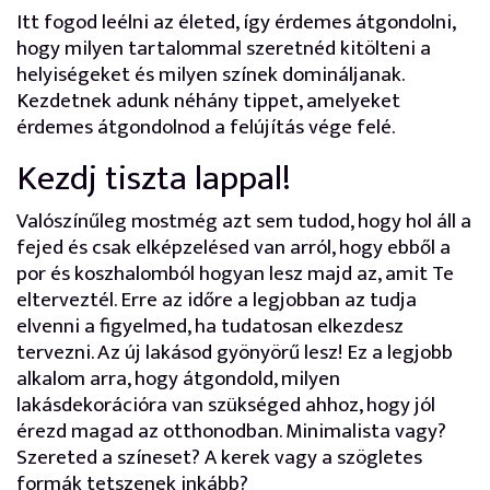
Itt fogod leélni az életed, így érdemes átgondolni,
hogy milyen tartalommal szeretnéd kitölteni a
helyiségeket és milyen színek domináljanak.
Kezdetnek adunk néhány tippet, amelyeket
érdemes átgondolnod a felújítás vége felé.
Kezdj tiszta lappal!
Valószínűleg mostmég azt sem tudod, hogy hol áll a
fejed és csak elképzelésed van arról, hogy ebből a
por és koszhalomból hogyan lesz majd az, amit Te
elterveztél. Erre az időre a legjobban az tudja
elvenni a figyelmed, ha tudatosan elkezdesz
tervezni. Az új lakásod gyönyörű lesz! Ez a legjobb
alkalom arra, hogy átgondold, milyen
lakásdekorációra van szükséged ahhoz, hogy jól
érezd magad az otthonodban. Minimalista vagy?
Szereted a színeset? A kerek vagy a szögletes
formák tetszenek inkább?