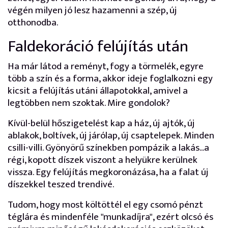
végén milyen jó lesz hazamenni a szép, új
otthonodba.
Faldekoráció felújítás után
Ha már látod a reményt, fogy a törmelék, egyre
több a szín és a forma, akkor ideje foglalkozni egy
kicsit a felújítás utáni állapotokkal, amivel a
legtöbben nem szoktak. Mire gondolok?
Kívül-belül hőszigetelést kap a ház, új ajtók, új
ablakok, boltívek, új járólap, új csaptelepek. Minden
csilli-villi. Gyönyörű színekben pompázik a lakás...a
régi, kopott díszek viszont a helyükre kerülnek
vissza. Egy felújítás megkoronázása, ha a falat új
díszekkel teszed trendivé.
Tudom, hogy most költöttél el egy csomó pénzt
téglára és mindenféle "munkadíjra", ezért olcsó és