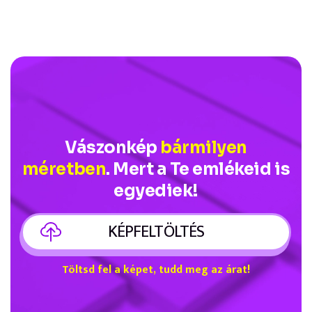
Vászonkép
bármilyen
méretben
. Mert a Te emlékeid is
egyediek!
KÉPFELTÖLTÉS
Töltsd fel a képet, tudd meg az árat!