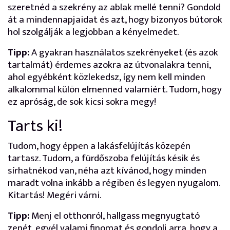
szeretnéd a szekrény az ablak mellé tenni? Gondold
át a mindennapjaidat és azt, hogy bizonyos bútorok
hol szolgálják a legjobban a kényelmedet.
Tipp:
A gyakran használatos szekrényeket (és azok
tartalmát) érdemes azokra az útvonalakra tenni,
ahol egyébként közlekedsz, így nem kell minden
alkalommal külön elmenned valamiért. Tudom, hogy
ez apróság, de sok kicsi sokra megy!
Tarts ki!
Tudom, hogy éppen a lakásfelújítás közepén
tartasz. Tudom, a fürdőszoba felújítás késik és
sírhatnékod van, néha azt kívánod, hogy minden
maradt volna inkább a régiben és legyen nyugalom.
Kitartás! Megéri várni.
Tipp:
Menj el otthonról, hallgass megnyugtató
zenét, egyél valami finomat és gondolj arra, hogy a