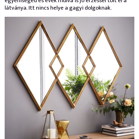
egyéniséged és évek múlva is jó érzéssel tölt el a
látványa. Itt nincs helye a gagyi dolgoknak.