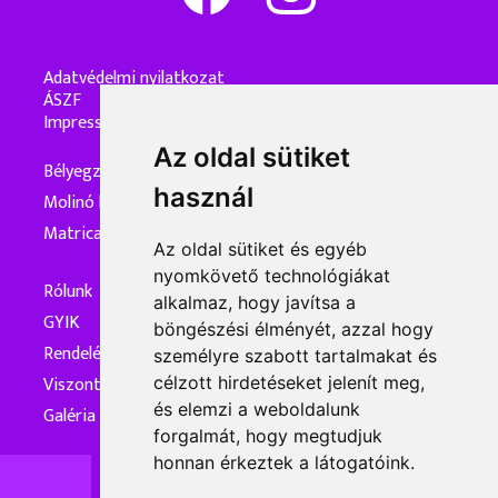
Adatvédelmi nyilatkozat
ÁSZF
Impresszum
Az oldal sütiket
Bélyegzőkészítés
használ
Molinó készítés
Matrica készítés
Az oldal sütiket és egyéb
nyomkövető technológiákat
Rólunk
alkalmaz, hogy javítsa a
GYIK
böngészési élményét, azzal hogy
Rendelés és kiszállítás
személyre szabott tartalmakat és
Viszonteladóknak
célzott hirdetéseket jelenít meg,
és elemzi a weboldalunk
Galéria
forgalmát, hogy megtudjuk
honnan érkeztek a látogatóink.