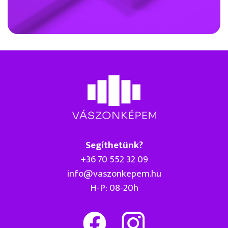
Segíthetünk?
+36 70 552 32 09
info@vaszonkepem.hu
H-P: 08-20h