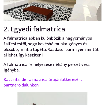
2. Egyedi falmatrica
A falmatrica abban különbözik a hagyományos
falfestéstől, hogy kevésbé munkaigényes és
olcsóbb, mint a tapéta. Ráadásul bármilyen mintát
el lehet így készíteni.
A falmatrica felhelyezése néhány percet vesz
igénybe.
Kattints ide falmatrica árajánlatkérésért
partneroldalunkon.