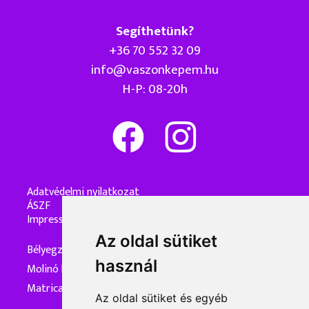
Segíthetünk?
+36 70 552 32 09
info@vaszonkepem.hu
H-P: 08-20h
Adatvédelmi nyilatkozat
ÁSZF
Impresszum
Az oldal sütiket
Bélyegzőkészítés
használ
Molinó készítés
Matrica készítés
Az oldal sütiket és egyéb