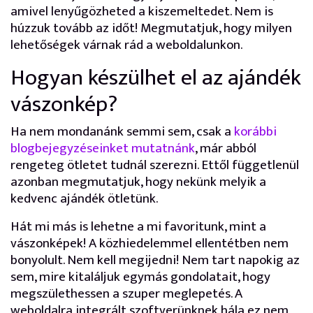
amivel lenyűgözheted a kiszemeltedet. Nem is
húzzuk tovább az időt! Megmutatjuk, hogy milyen
lehetőségek várnak rád a weboldalunkon.
Hogyan készülhet el az ajándék
vászonkép?
Ha nem mondanánk semmi sem, csak a
korábbi
blogbejegyzéseinket mutatnánk
, már abból
rengeteg ötletet tudnál szerezni. Ettől függetlenül
azonban megmutatjuk, hogy nekünk melyik a
kedvenc ajándék ötletünk.
Hát mi más is lehetne a mi favoritunk, mint a
vászonképek! A közhiedelemmel ellentétben nem
bonyolult. Nem kell megijedni! Nem tart napokig az
sem, mire kitaláljuk egymás gondolatait, hogy
megszülethessen a szuper meglepetés. A
weboldalra integrált szoftverünknek hála ez nem