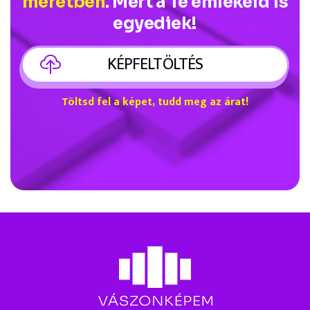
méretben
. Mert a Te emlékeid is
egyediek!
KÉPFELTÖLTÉS
Töltsd fel a képet, tudd meg az árat!