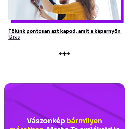
Tőlünk pontosan azt kapod, amit a képernyőn
látsz
Vászonkép
bármilyen