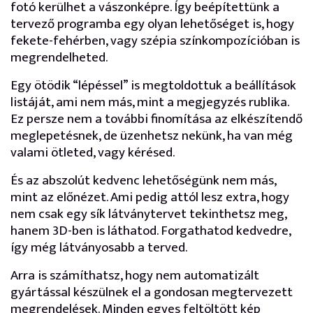
fotó kerülhet a vászonképre. Így beépítettünk a
tervező programba egy olyan lehetőséget is, hogy
fekete-fehérben, vagy szépia színkompozícióban is
megrendelheted.
Egy ötödik “lépéssel” is megtoldottuk a beállítások
listáját, ami nem más, mint a megjegyzés rublika.
Ez persze nem a további finomítása az elkészítendő
meglepetésnek, de üzenhetsz nekünk, ha van még
valami ötleted, vagy kérésed.
És az abszolút kedvenc lehetőségünk nem más,
mint az előnézet. Ami pedig attól lesz extra, hogy
nem csak egy sík látványtervet tekinthetsz meg,
hanem 3D-ben is láthatod. Forgathatod kedvedre,
így még látványosabb a terved.
Arra is számíthatsz, hogy nem automatizált
gyártással készülnek el a gondosan megtervezett
megrendelések. Minden egyes feltöltött kép