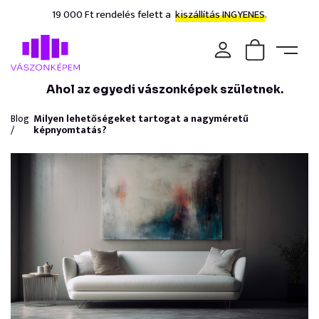
19 000 Ft rendelés felett a
kiszállítás INGYENES.
Ahol az egyedi vászonképek születnek.
Blog
Milyen lehetőségeket tartogat a nagyméretű
/
képnyomtatás?