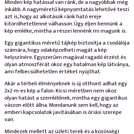
Minden kép hatással van ránk, de a nagyobbak még
inkább. A nagyméretű képnyomtatás lehetővé teszi
azt is, hogy az alkotások ránk ható ereje
kitörölhetetlenné válhasson. Úgy éljen bennünk a
kép emléke, mintha a részei lennénk mi magunk is.
Egy gigantikus méretű tájkép biztosítja a csodálója
számára, hogy odaképzelheti magát a kép
helyszínére. Egyszerűen magával ragadó érzést és
olyan atmoszférát okoz egy hatalmas kép látványa,
ami felbecsülhetetlen értéket nyújthat.
Akár a térbeli élményeknek is új otthont adhat egy
2x2 m-es kép a falon. Kicsi méretben nem okoz
olyan hatást a szemlélőnek, mintha egy gigantikus
vászon előtt állna. Mondanunk sem kell, hogy az
emberi kapcsolatok javításában is óriási szerepe
van.
Mindezek mellett az üzleti terek és a közösségi