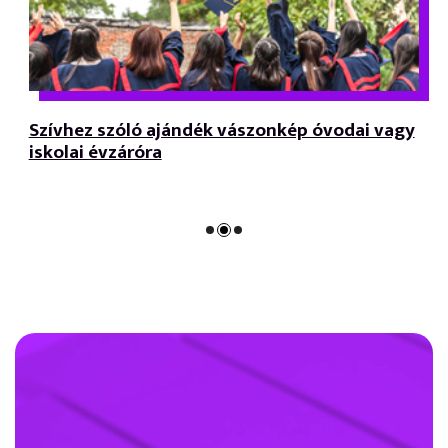
Szívhez szóló ajándék vászonkép óvodai vagy
iskolai évzáróra