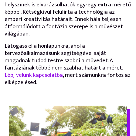
helyszínek is elvarázsolhatók egy-egy extra méretű
képpel. Kétségkívül felülírta a technológia az
emberi kreativitás határait. Ennek hála teljesen
átformálódott a fantázia szerepe is a művészet
világában.
Látogass el a honlapunkra, ahol a
tervezőalkalmazásunk segítségével saját
magadnak tudod testre szabni a művedet. A
fantáziának többé nem szabhat határt a méret.
Lépj velünk kapcsolatba
, mert számunkra fontos az
elképzelésed.