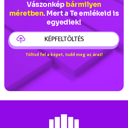
Vászonkép
bármilyen
méretben
. Mert a Te emlékeid is
egyediek!
KÉPFELTÖLTÉS
Töltsd fel a képet, tudd meg az árat!