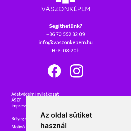
Segíthetünk?
+36 70 552 32 09
info@vaszonkepem.hu
H-P: 08-20h
Adatvédelmi nyilatkozat
ÁSZF
Impresszum
Az oldal sütiket
Bélyegzőkészítés
használ
Molinó készítés