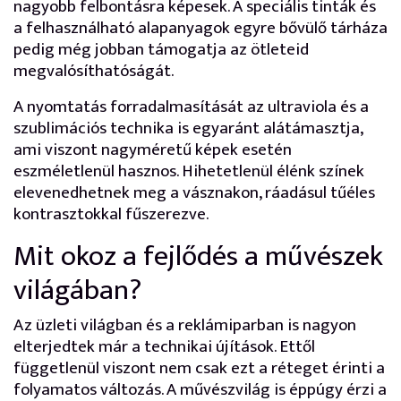
nagyobb felbontásra képesek. A speciális tinták és
a felhasználható alapanyagok egyre bővülő tárháza
pedig még jobban támogatja az ötleteid
megvalósíthatóságát.
A nyomtatás forradalmasítását az ultraviola és a
szublimációs technika is egyaránt alátámasztja,
ami viszont nagyméretű képek esetén
eszméletlenül hasznos. Hihetetlenül élénk színek
elevenedhetnek meg a vásznakon, ráadásul tűéles
kontrasztokkal fűszerezve.
Mit okoz a fejlődés a művészek
világában?
Az üzleti világban és a reklámiparban is nagyon
elterjedtek már a technikai újítások. Ettől
függetlenül viszont nem csak ezt a réteget érinti a
folyamatos változás. A művészvilág is éppúgy érzi a