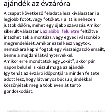
ajándék az évzáróra
A csapat következő feladata lesz kiválasztani a
legjobb fotót, vagy fotókat. Ha itt is nehezen
juttok dűlőre, mehet egy újabb szavazás. Amikor
sikerült választani,
az alábbi felületre
feltöltve
intézhetitek a montázs, vagy egyedi vászonkép
megrendelését. Amikor ezzel kész vagytok,
nemsokára kapni fogtok egy visszaigazoló emailt,
benne a majdani látványtervekkel.
Amikor erre mondtatok egy „okét”, akkor pár
napon belül el is készül maga az ajándék.
Így tehát az évzáró időpontjára minden feltétel
adott lesz, hogy látványos búcsú ajándékkal
köszönjétek meg a több éven át tartó
gondoskodást.