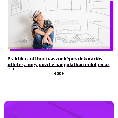
Praktikus otthoni vászonképes dekorációs
ötletek, hogy pozitív hangulatban induljon az
év!