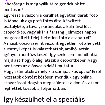
lehetősége is megnyílik. Mire gondolunk itt
pontosan?
Egyrészt a vászonra kerülhet egyetlen darab fotó
is. Mondjuk egy profi fotós által készített
osztálykép, a tavalyi kirándulás alkalmával lőtt
csoportkép, vagy akár a farsangi jelmezes napon
megörökített felejthetetlen fotó a csapatról?
A másik opció szerint viszont egyetlen fotó helyett
tucatnyi képet is választhattok, amiből aztán
igényes montázs készül. Így senki sem mondhatja
majd azt, hogy ő alig látszik a csoportképen, vagy
pont nem az előnyös oldalát mutatja.
Hogy számotokra melyik a szimpatikus opció? Erről
hozzatok döntést közösen, mondjuk egy online
szavazással. Hogyha megszületett a döntés, akkor
léphettek tovább a folyamatban.
Így készülhet el a speciális