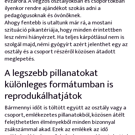
évzáróra. A végzős osztályokban és csoportokban
ilyenkor rendre ajándékot szokás adni a
pedagógusoknak és óvónőknek.
Ahogy fentebb is utaltunk már rá, a mostani
szituáció pikantériája, hogy minden érintettben
lesz némi hiányérzet. Ha teljes kárpótlásul nem is
szolgál majd, némi gyógyírt azért jelenthet egy az
osztály és a csoport részéről közösen átadott
meglepetés.
A legszebb pillanatokat
különleges formátumban is
reprodukálhatjátok
Bármennyi időt is töltött együtt az osztály vagy a
csoport, emlékezetes pillanatokból, közösen átélt
felejthetetlen élményekből minden bizonnyal
zsákszámmal akad. Ezek az emlékek az idő