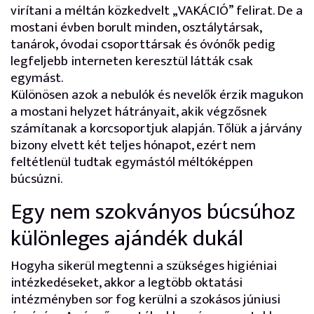
virítani a méltán közkedvelt „VAKÁCIÓ” felirat. De a
mostani évben borult minden, osztálytársak,
tanárok, óvodai csoporttársak és óvónők pedig
legfeljebb interneten keresztül látták csak
egymást.
Különösen azok a nebulók és nevelők érzik magukon
a mostani helyzet hátrányait, akik végzősnek
számítanak a korcsoportjuk alapján. Tőlük a járvány
bizony elvett két teljes hónapot, ezért nem
feltétlenül tudtak egymástól méltóképpen
búcsúzni.
Egy nem szokványos búcsúhoz
különleges ajándék dukál
Hogyha sikerül megtenni a szükséges higiéniai
intézkedéseket, akkor a legtöbb oktatási
intézményben sor fog kerülni a szokásos júniusi