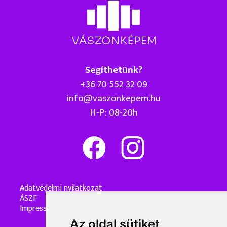
Segíthetünk?
+36 70 552 32 09
info@vaszonkepem.hu
H-P: 08-20h
Adatvédelmi nyilatkozat
ÁSZF
Impresszum
Az oldal sütiket