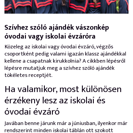
Szívhez szóló ajándék vászonkép
óvodai vagy iskolai évzáróra
Közeleg az iskolai vagy óvodai évzáró, végzős
csoportként pedig valami igazán klassz ajándékkal
kellene a csapatnak kirukkolnia? A cikkben lépésről
lépésre mutatjuk meg a szívhez szóló ajándék
tökéletes receptjét.
Ha valamikor, most különösen
érzékeny lesz az iskolai és
óvodai évzáró
Javában benne járunk már a júniusban, ilyenkor már
rendszerint minden iskolai táblán ott szokott