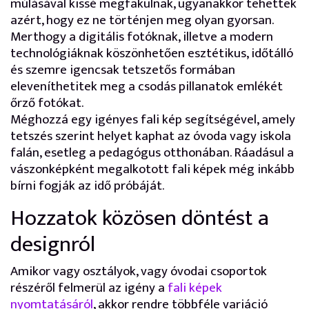
múlásával kissé megfakulnak, ugyanakkor tehettek
azért, hogy ez ne történjen meg olyan gyorsan.
Merthogy a digitális fotóknak, illetve a modern
technológiáknak köszönhetően esztétikus, időtálló
és szemre igencsak tetszetős formában
eleveníthetitek meg a csodás pillanatok emlékét
őrző fotókat.
Méghozzá egy igényes fali kép segítségével, amely
tetszés szerint helyet kaphat az óvoda vagy iskola
falán, esetleg a pedagógus otthonában. Ráadásul a
vászonképként megalkotott fali képek még inkább
bírni fogják az idő próbáját.
Hozzatok közösen döntést a
designról
Amikor vagy osztályok, vagy óvodai csoportok
részéről felmerül az igény a
fali képek
nyomtatásáról
, akkor rendre többféle variáció