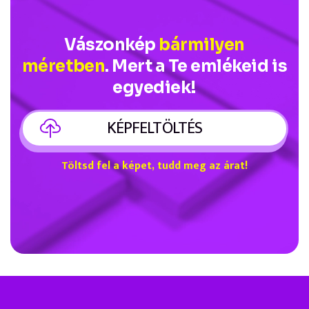
Vászonkép
bármilyen
méretben
. Mert a Te emlékeid is
egyediek!
KÉPFELTÖLTÉS
Töltsd fel a képet, tudd meg az árat!